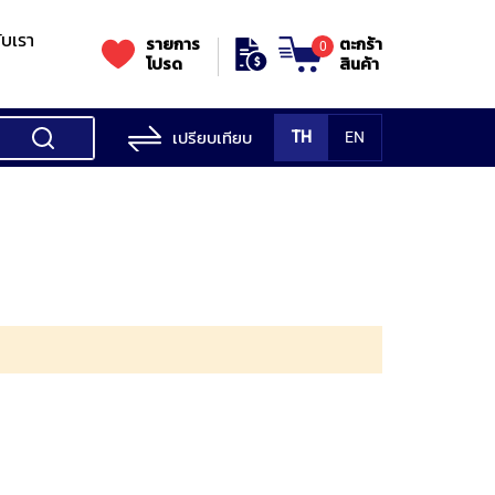
กับเรา
รายการ
ตะกร้า
0
โปรด
สินค้า
เปรียบเทียบ
TH
EN
ess Testing
nes
STANDS
Rockwell
s/Vickers
Stands
Accessori
Hardness
ess
SK
Testing
MITUTOYO
NOGA
NOGA
MIT
ng
NIIGATASEIKI
Machine
ne
MITUTOYO
TUTOYO