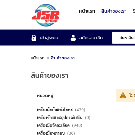
หน้าแรก
สินค้าของเรา
S
Form Measuring Syst
เข้าสู่ระบบ
สมัครสมาชิก
หน้าแรก
สินค้าของเรา
Roundness/Cylindricit
scope
Varifocal
Illuminated
Objectives
Roughness/Contour M
สินค้าของเรา
Lens
Magnifier
System
MITUTOYO
TOYO
MITUTOYO
OTSUKA
MITUTOYO
หมวดหมู่
ไม่
เครื่องมือกัดแต่งโลหะ
479
เครื่องจักรและอุปกรณ์เสริม
0
เครื่องมือวัดละเอียด
940
เครื่องมือทดสอบ
36