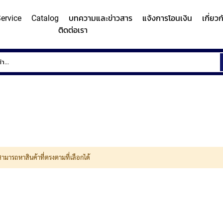
ervice
Catalog
บทความและข่าวสาร
แจ้งการโอนเงิน
เกี่ยว
ติดต่อเรา
ems
Surface
Hardn
Roughness
Machi
and
Contour
Micro
y/Surface
Contour
Surface
Roundness
Measuring
Vicker
easuring
Measuring
Roughness
Measuring
System
Hardn
Instrument
Instrument
Instrument
(Surface
Testi
MITUTOYO
MITUTOYO
MITUTOYO
Texture
Machi
สามารถหาสินค้าที่ตรงตามที่เลือกได้
Measuring
MI
Instrument)
MITUTOYO