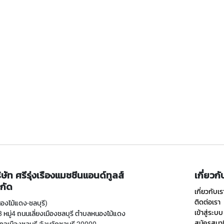
ิษัท ศรีรุ่งเรืองแมชชีนแอนด์ทูลส์
เกี่ยวก
กัด
เกี่ยวกับเร
ติดต่อเรา
องไม้แดง-ชลบุรี)
เข้าสู่ระบบ
 หมู่4 ถนนเลี่ยงเมืองชลบุรี ตำบลหนองไม้แดง
สมัครสมา
ภอเมืองชลบุรี จังหวัดชลบุรี 20000