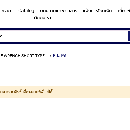
ervice
Catalog
บทความและข่าวสาร
แจ้งการโอนเงิน
เกี่ยว
ติดต่อเรา
ems
Surface
Hardn
Roughness
Machi
and
E WRENCH SHORT TYPE
FUJIYA
Contour
Micro
y/Surface
Contour
Surface
Roundness
Measuring
Vicker
easuring
Measuring
Roughness
Measuring
System
Hardn
Instrument
Instrument
Instrument
(Surface
Testi
MITUTOYO
MITUTOYO
MITUTOYO
Texture
Machi
สามารถหาสินค้าที่ตรงตามที่เลือกได้
Measuring
MI
Instrument)
MITUTOYO