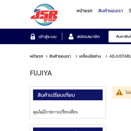
หน้าแรก
สินค้าของเรา
S
Form Measuring Syst
เข้าสู่ระบบ
สมัครสมาชิก
หน้าแรก
สินค้าของเรา
เครื่องมือช่าง
ADJUSTABL
Roundness/Cylindricit
scope
Varifocal
Illuminated
Objectives
Roughness/Contour M
FUJIYA
Lens
Magnifier
System
MITUTOYO
TOYO
MITUTOYO
OTSUKA
MITUTOYO
ไม่
สินค้าเปรียบเทียบ
คุณไม่มีรายการเปรียบเทียบ