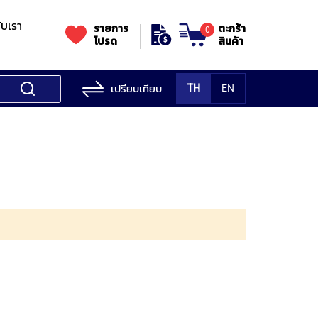
กับเรา
รายการ
ตะกร้า
0
โปรด
สินค้า
เปรียบเทียบ
TH
EN
ess Testing
nes
STANDS
Rockwell
s/Vickers
Stands
Accessori
Hardness
ess
SK
Testing
MITUTOYO
NOGA
NOGA
MIT
ng
NIIGATASEIKI
Machine
ne
MITUTOYO
TUTOYO