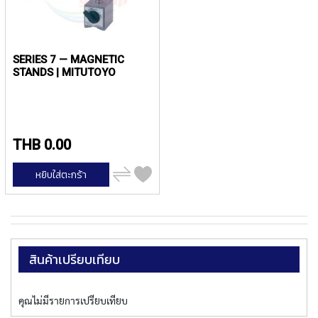
T
E
D
T
A
SERIES 7 — MAGNETIC
P
STANDS | MITUTOYO
S
(
F
O
R
THB 0.00
T
H
เพิ่ม
หยิบใส่ตะกร้า
R
ไป
เปรียบ
O
เทียบ
U
G
H
H
สินค้าเปรียบเทียบ
O
L
E
)
คุณไม่มีรายการเปรียบเทียบ