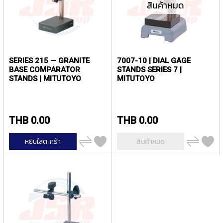
สินค้าหมด
P
E
T
A
P
S
SERIES 215 — GRANITE
7007-10 | DIAL GAGE
BASE COMPARATOR
STANDS SERIES 7 |
Y
STANDS | MITUTOYO
MITUTOYO
A
M
A
W
THB 0.00
THB 0.00
A
เพิ่ม
เพิ่ม
S
หยิบใส่ตะกร้า
สินค้าหมด
ไป
ไป
P
เปรียบ
เปรียบ
I
เทียบ
เทียบ
R
A
L
F
L
U