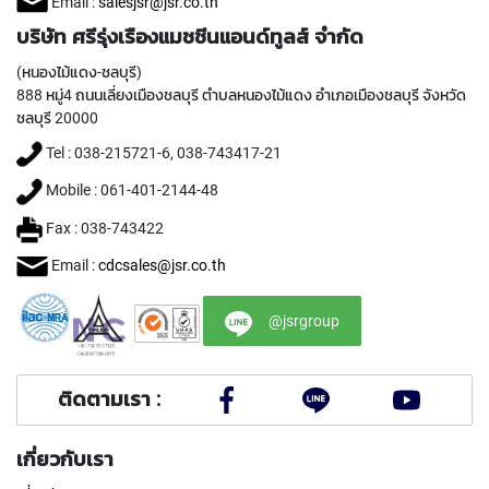
(
Email :
salesjsr@jsr.co.th
F
บริษัท ศรีรุ่งเรืองแมชชีนแอนด์ทูลส์ จำกัด
O
R
(หนองไม้แดง-ชลบุรี)
B
888 หมู่4 ถนนเลี่ยงเมืองชลบุรี ตำบลหนองไม้แดง อำเภอเมืองชลบุรี จังหวัด
L
ชลบุรี 20000
I
N
Tel : 038-215721-6, 038-743417-21
D
H
Mobile : 061-401-2144-48
O
Fax : 038-743422
L
E
Email :
cdcsales@jsr.co.th
)
Y
@jsrgroup
A
M
A
ติดตามเรา :
W
A
เกี่ยวกับเรา
S
P