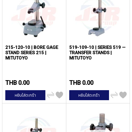
ง
น้
โ
ล
ห
ะ
สิ
น
215-120-10 | BORE GAGE
519-109-10 | SERIES 519 —
ค้
STAND SERIES 215 |
TRANSFER STANDS |
า
MITUTOYO
MITUTOYO
แ
น
ะ
THB 0.00
THB 0.00
นำ
เพิ่ม
เพิ่ม
หยิบใส่ตะกร้า
หยิบใส่ตะกร้า
T
ไป
ไป
เปรียบ
เปรียบ
A
เทียบ
เทียบ
P
S
P
I