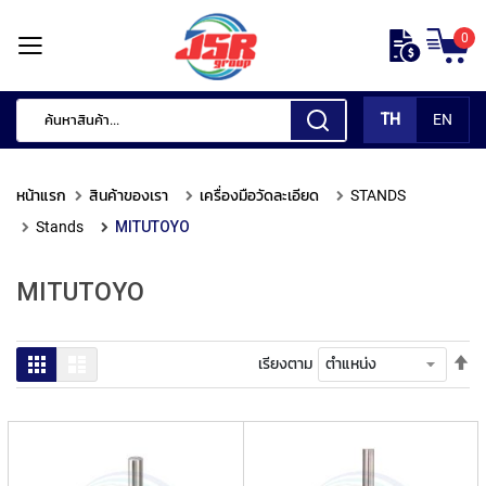
ข้าม
0
ไป
หน้า
ยัง
แรก
เนื้อหา
TH
EN
สินค้า
ของ
หน้าแรก
สินค้าของเรา
เครื่องมือวัดละเอียด
STANDS
เรา
Stands
MITUTOYO
เ
ค
MITUTOYO
รื่
อ
ง
มื
ตั้
ตาราง
รายการ
เรียงตาม
อ
ค่า
กั
เร
ด
จา
แ
มา
ต่
ไป