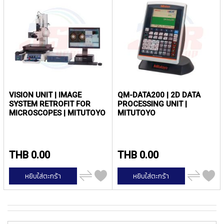
ง
ไป
โ
น้
ล
ห
ะ
สิ
น
ค้
VISION UNIT | IMAGE
QM-DATA200 | 2D DATA
า
SYSTEM RETROFIT FOR
PROCESSING UNIT |
แ
MICROSCOPES | MITUTOYO
MITUTOYO
น
ะ
นำ
THB 0.00
THB 0.00
T
A
เพิ่ม
เพิ่ม
หยิบใส่ตะกร้า
หยิบใส่ตะกร้า
ไป
ไป
P
เปรียบ
เปรียบ
S
เทียบ
เทียบ
P
I