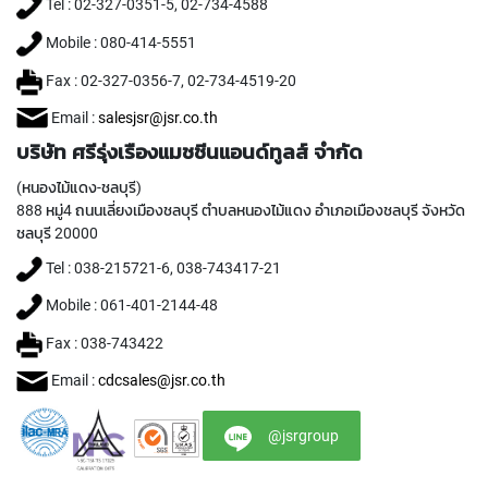
T
Tel : 02-327-0351-5, 02-734-4588
E
Mobile : 080-414-5551
D
T
Fax : 02-327-0356-7, 02-734-4519-20
A
P
Email :
salesjsr@jsr.co.th
S
(
บริษัท ศรีรุ่งเรืองแมชชีนแอนด์ทูลส์ จำกัด
F
(หนองไม้แดง-ชลบุรี)
O
R
888 หมู่4 ถนนเลี่ยงเมืองชลบุรี ตำบลหนองไม้แดง อำเภอเมืองชลบุรี จังหวัด
T
ชลบุรี 20000
H
Tel : 038-215721-6, 038-743417-21
R
O
Mobile : 061-401-2144-48
U
G
Fax : 038-743422
H
H
Email :
cdcsales@jsr.co.th
O
L
@jsrgroup
E
)