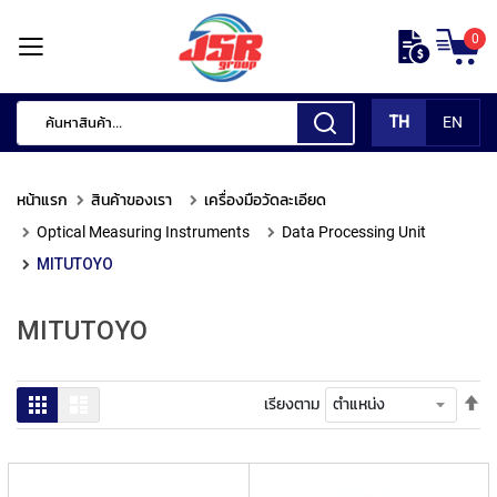
ข้าม
0
ไป
หน้า
ยัง
แรก
เนื้อหา
TH
EN
สินค้า
ของ
หน้าแรก
สินค้าของเรา
เครื่องมือวัดละเอียด
เรา
Optical Measuring Instruments
Data Processing Unit
เ
MITUTOYO
ค
รื่
อ
MITUTOYO
ง
มื
อ
ตั้
ตาราง
รายการ
เรียงตาม
กั
ค่า
ด
เร
แ
จา
ต่
มา