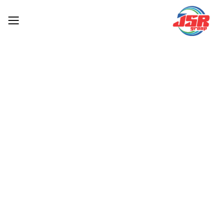
หน้า
แรก
สินค้า
ของ
เรา
เ
ค
รื่
อ
ง
มื
อ
กั
ด
แ
ต่