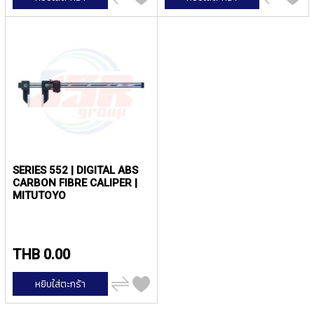
ไป
ไป
P
เปรียบ
เปรียบ
E
เทียบ
เทียบ
T
A
P
S
Y
A
M
A
W
A
SERIES 552 | DIGITAL ABS
CARBON FIBRE CALIPER |
MITUTOYO
S
P
I
R
A
THB 0.00
L
F
เพิ่ม
หยิบใส่ตะกร้า
L
ไป
เปรียบ
U
เทียบ