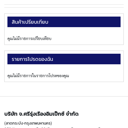
T
E
D
T
สินค้าเปรียบเทียบ
A
P
S
คุณไม่มีรายการเปรียบเทียบ
(
F
O
R
รายการโปรดของฉัน
T
H
R
คุณไม่มีรายการในรายการโปรดของคุณ
O
U
G
H
H
O
L
บริษัท จ.ศรีรุ่งเรืองอิมเป็กซ์ จำกัด
E
)
(ลาดกระบัง-กรุงเทพมหานคร)