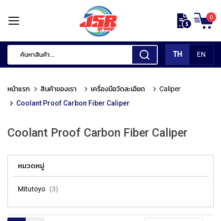
ข้าม
0
ไป
หน้า
ยัง
แรก
เนื้อหา
TH
EN
สินค้า
ของ
หน้าแรก
สินค้าของเรา
เครื่องมือวัดละเอียด
Caliper
เรา
Coolant Proof Carbon Fiber Caliper
เ
ค
Coolant Proof Carbon Fiber Caliper
รื่
อ
ง
มื
หมวดหมู่
อ
กั
Mitutoyo
3
ด
แ
ต่