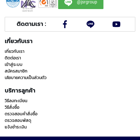
(
@jsrgroup
F
O
R
ติดตามเรา :
B
L
I
เกี่ยวกับเรา
N
D
เกี่ยวกับเรา
H
ติดต่อเรา
O
เข้าสู่ระบบ
L
สมัครสมาชิก
E
นโยบายความเป็นส่วนตัว
)
บริการลูกค้า
Y
A
วิธีลงทะเบียน
M
วิธีสั่งซื้อ
A
W
ตรวจสอบคำสั่งซื้อ
A
ตรวจสอบพัสดุ
แจ้งชำระเงิน
S
P