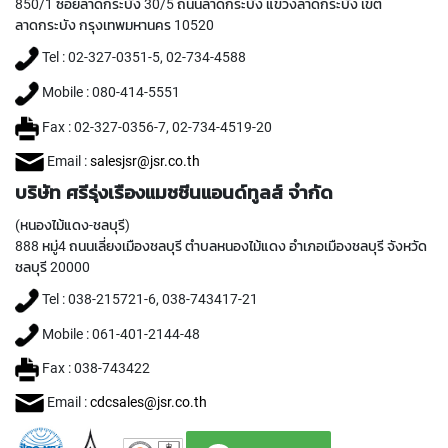
850/1 ซอยลาดกระบัง 30/5 ถนนลาดกระบัง แขวงลาดกระบัง เขต
Y
ลาดกระบัง กรุงเทพมหานคร 10520
A
M
Tel : 02-327-0351-5, 02-734-4588
A
W
Mobile : 080-414-5551
A
Fax : 02-327-0356-7, 02-734-4519-20
S
Email :
salesjsr@jsr.co.th
P
I
บริษัท ศรีรุ่งเรืองแมชชีนแอนด์ทูลส์ จำกัด
R
A
(หนองไม้แดง-ชลบุรี)
L
888 หมู่4 ถนนเลี่ยงเมืองชลบุรี ตำบลหนองไม้แดง อำเภอเมืองชลบุรี จังหวัด
F
ชลบุรี 20000
L
U
Tel : 038-215721-6, 038-743417-21
T
Mobile : 061-401-2144-48
E
D
Fax : 038-743422
T
A
Email :
cdcsales@jsr.co.th
P
S