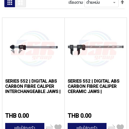
ง
ตั้
ตาราง
รายการ
เรียงตาม
โ
ค่า
ล
เร
ห
จา
ะ
มา
ไป
สิ
น้
น
ค้
า
แ
น
ะ
SERIES 552 | DIGITAL ABS
SERIES 552 | DIGITAL ABS
นำ
CARBON FIBRE CALIPER
CARBON FIBRE CALIPER
INTERCHANGEABLE JAWS |
CERAMIC JAWS |
T
MITUTOYO
MITUTOYO
A
P
S
THB 0.00
THB 0.00
P
เพิ่ม
เพิ่ม
I
หยิบใส่ตะกร้า
หยิบใส่ตะกร้า