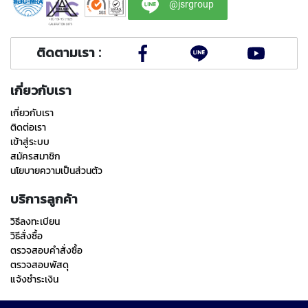
(
@jsrgroup
F
O
R
ติดตามเรา :
B
L
I
เกี่ยวกับเรา
N
D
เกี่ยวกับเรา
H
ติดต่อเรา
O
เข้าสู่ระบบ
L
สมัครสมาชิก
E
นโยบายความเป็นส่วนตัว
)
บริการลูกค้า
Y
A
วิธีลงทะเบียน
M
วิธีสั่งซื้อ
A
W
ตรวจสอบคำสั่งซื้อ
A
ตรวจสอบพัสดุ
แจ้งชำระเงิน
S
P