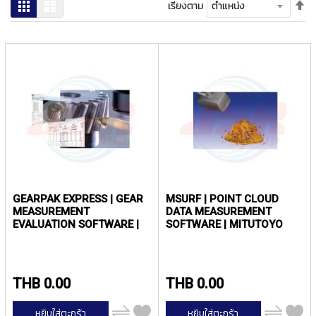
ง
ตั้
ตาราง
รายการ
เรียงตาม
โ
ค่า
ล
เร
ห
จา
ะ
มา
ไป
สิ
น้
น
ค้
า
แ
น
ะ
GEARPAK EXPRESS | GEAR
MSURF | POINT CLOUD
นำ
MEASUREMENT
DATA MEASUREMENT
EVALUATION SOFTWARE |
SOFTWARE | MITUTOYO
T
MITUTOYO
A
P
S
THB 0.00
THB 0.00
P
เพิ่ม
เพิ่ม
I
หยิบใส่ตะกร้า
หยิบใส่ตะกร้า