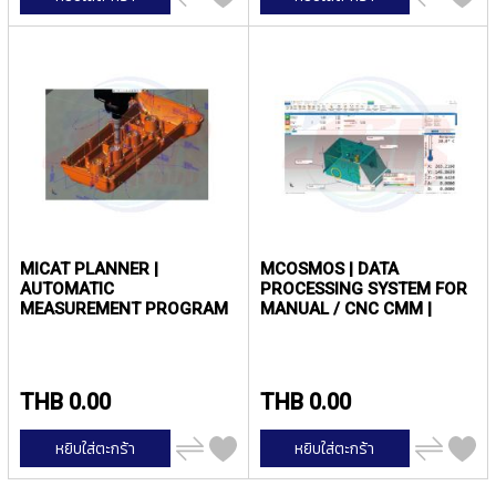
ไป
ไป
P
เปรียบ
เปรียบ
E
เทียบ
เทียบ
T
A
P
S
Y
A
M
A
W
A
MICAT PLANNER |
MCOSMOS | DATA
AUTOMATIC
PROCESSING SYSTEM FOR
MEASUREMENT PROGRAM
MANUAL / CNC CMM |
S
GENERATION SOFTWARE |
MITUTOYO
P
MITUTOYO
I
R
A
THB 0.00
THB 0.00
L
F
เพิ่ม
เพิ่ม
หยิบใส่ตะกร้า
หยิบใส่ตะกร้า
L
ไป
ไป
เปรียบ
เปรียบ
U
เทียบ
เทียบ