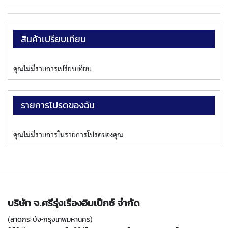
T
E
D
T
สินค้าเปรียบเทียบ
A
P
S
คุณไม่มีรายการเปรียบเทียบ
(
F
O
R
รายการโปรดของฉัน
T
H
R
คุณไม่มีรายการในรายการโปรดของคุณ
O
U
G
H
H
O
L
บริษัท จ.ศรีรุ่งเรืองอิมเป็กซ์ จำกัด
E
)
(ลาดกระบัง-กรุงเทพมหานคร)