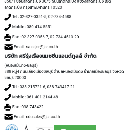
850/1 ซอยลาดกระบัง 30/5 ถนนลาดกระบัง แขวงลาดกระบัง เขต
Y
ลาดกระบัง กรุงเทพมหานคร 10520
A
M
Tel : 02-327-0351-5, 02-734-4588
A
W
Mobile : 080-414-5551
A
Fax : 02-327-0356-7, 02-734-4519-20
S
Email :
salesjsr@jsr.co.th
P
I
บริษัท ศรีรุ่งเรืองแมชชีนแอนด์ทูลส์ จำกัด
R
A
(หนองไม้แดง-ชลบุรี)
L
888 หมู่4 ถนนเลี่ยงเมืองชลบุรี ตำบลหนองไม้แดง อำเภอเมืองชลบุรี จังหวัด
F
ชลบุรี 20000
L
U
Tel : 038-215721-6, 038-743417-21
T
Mobile : 061-401-2144-48
E
D
Fax : 038-743422
T
A
Email :
cdcsales@jsr.co.th
P
S