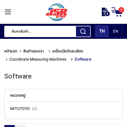
ข้าม
0
ไป
หน้า
ยัง
แรก
เนื้อหา
TH
EN
สินค้า
ของ
หน้าแรก
สินค้าของเรา
เครื่องมือวัดละเอียด
เรา
Coordinate Measuring Machines
Software
เ
ค
Software
รื่
อ
ง
มื
หมวดหมู่
อ
กั
MITUTOYO
4
ด
แ
ต่