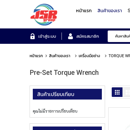
หน้าแรก
สินค้าของเรา
S
Form Measuring Syst
เข้าสู่ระบบ
สมัครสมาชิก
หน้าแรก
สินค้าของเรา
เครื่องมือช่าง
TORQUE W
Roundness/Cylindricit
scope
Varifocal
Illuminated
Objectives
Roughness/Contour M
Pre-Set Torque Wrench
Lens
Magnifier
System
MITUTOYO
TOYO
MITUTOYO
OTSUKA
MITUTOYO
ตาราง
สินค้าเปรียบเทียบ
คุณไม่มีรายการเปรียบเทียบ