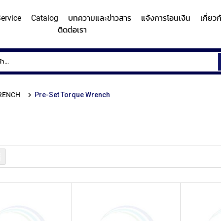
ervice
Catalog
บทความและข่าวสาร
แจ้งการโอนเงิน
เกี่ยว
ติดต่อเรา
ems
Surface
Hardn
Roughness
Machi
and
RENCH
Pre-Set Torque Wrench
Contour
Micro
y/Surface
Contour
Surface
Roundness
Measuring
Vicker
easuring
Measuring
Roughness
Measuring
System
Hardn
Instrument
Instrument
Instrument
(Surface
Testi
MITUTOYO
MITUTOYO
MITUTOYO
Texture
Machi
รายการ
Measuring
MI
Instrument)
MITUTOYO