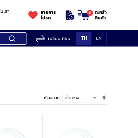
กับเรา
รายการ
ตะกร้า
0
โปรด
สินค้า
เปรียบเทียบ
TH
EN
ess Testing
nes
STANDS
Rockwell
s/Vickers
Stands
Accessori
Hardness
ess
SK
Testing
MITUTOYO
NOGA
NOGA
MIT
ng
NIIGATASEIKI
Machine
ne
ตั้ง
เรียงตาม
MITUTOYO
ค่า
TUTOYO
เรียง
จาก
มาก
ไป
น้อย