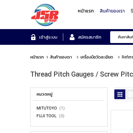
หน้าแรก
สินค้าของเรา
S
Form Measuring Syst
เข้าสู่ระบบ
สมัครสมาชิก
หน้าแรก
สินค้าของเรา
เครื่องมือวัดละเอียด
Refer
Roundness/Cylindricit
scope
Varifocal
Illuminated
Objectives
Roughness/Contour M
Thread Pitch Gauges / Screw Pit
Lens
Magnifier
System
MITUTOYO
TOYO
MITUTOYO
OTSUKA
MITUTOYO
ตาราง
หมวดหมู่
MITUTOYO
1
FUJI TOOL
3