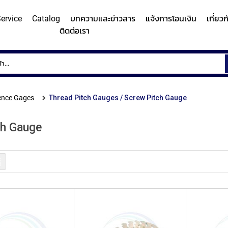
ervice
Catalog
บทความและข่าวสาร
แจ้งการโอนเงิน
เกี่ยว
ติดต่อเรา
ems
Surface
Hardn
Roughness
Machi
and
ence Gages
Thread Pitch Gauges / Screw Pitch Gauge
Contour
Micro
y/Surface
Contour
Surface
Roundness
Measuring
Vicker
easuring
Measuring
Roughness
Measuring
ch Gauge
System
Hardn
Instrument
Instrument
Instrument
(Surface
Testi
MITUTOYO
MITUTOYO
MITUTOYO
Texture
Machi
รายการ
Measuring
MI
Instrument)
MITUTOYO