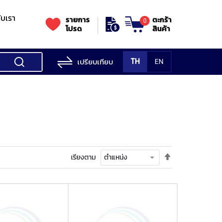
กับเรา
รายการ
ตะกร้า
0
โปรด
สินค้า
เปรียบเทียบ
TH
EN
ess Testing
nes
STANDS
Rockwell
s/Vickers
Stands
Accessori
Hardness
ess
SK
Testing
MITUTOYO
NOGA
NOGA
MIT
ng
NIIGATASEIKI
Machine
ne
ตั้ง
เรียงตาม
MITUTOYO
ค่า
TUTOYO
เรียง
จาก
มาก
ไป
น้อย