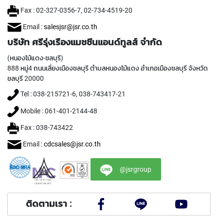
I
Fax : 02-327-0356-7, 02-734-4519-20
R
A
Email :
salesjsr@jsr.co.th
L
บริษัท ศรีรุ่งเรืองแมชชีนแอนด์ทูลส์ จำกัด
F
L
(หนองไม้แดง-ชลบุรี)
U
888 หมู่4 ถนนเลี่ยงเมืองชลบุรี ตำบลหนองไม้แดง อำเภอเมืองชลบุรี จังหวัด
T
ชลบุรี 20000
E
D
Tel : 038-215721-6, 038-743417-21
T
A
Mobile : 061-401-2144-48
P
S
Fax : 038-743422
F
Email :
cdcsales@jsr.co.th
O
R
S
@jsrgroup
T
A
I
N
ติดตามเรา :
L