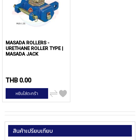
Y
A
M
A
W
A
MASADA ROLLERS -
S
URETHANE ROLLER TYPE |
P
MASADA JACK
I
R
A
L
THB 0.00
F
L
เพิ่ม
U
หยิบใส่ตะกร้า
ไป
T
เปรียบ
เทียบ
E
D
T
A
P
สินค้าเปรียบเทียบ
S