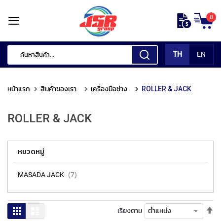
ข้าม
0
ไป
หน้า
ยัง
แรก
เนื้อหา
TH
EN
สินค้า
ของ
หน้าแรก
สินค้าของเรา
เครื่องมือช่าง
ROLLER & JACK
เรา
เ
ROLLER & JACK
ค
รื่
อ
หมวดหมู่
ง
มื
อ
MASADA JACK
7
กั
ด
แ
ตั้
ตาราง
รายการ
เรียงตาม
ต่
ค่า