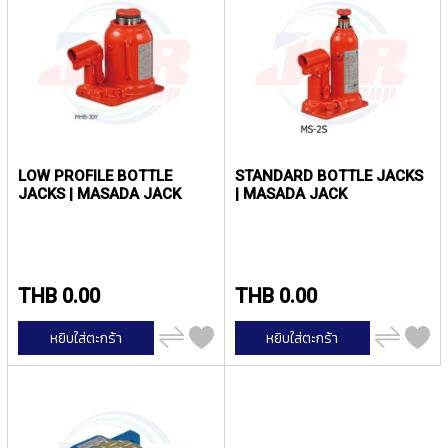
T
E
D
T
A
P
S
(
F
O
LOW PROFILE BOTTLE
STANDARD BOTTLE JACKS
R
JACKS | MASADA JACK
| MASADA JACK
T
H
R
O
U
THB 0.00
THB 0.00
G
H
เพิ่ม
เพิ่ม
หยิบใส่ตะกร้า
หยิบใส่ตะกร้า
H
ไป
ไป
เปรียบ
เปรียบ
O
เทียบ
เทียบ
L
E
)