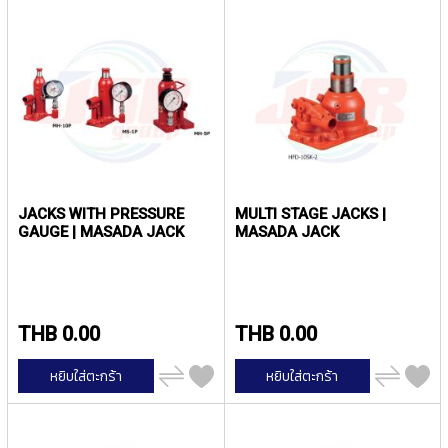
เทียบ
เทียบ
P
E
T
A
P
S
Y
A
M
A
JACKS WITH PRESSURE
MULTI STAGE JACKS |
W
GAUGE | MASADA JACK
MASADA JACK
A
S
P
I
THB 0.00
THB 0.00
R
A
เพิ่ม
เพิ่ม
L
หยิบใส่ตะกร้า
หยิบใส่ตะกร้า
ไป
ไป
F
เปรียบ
เปรียบ
เทียบ
เทียบ
L
U