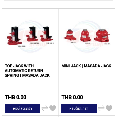
ง
เร
โ
จา
ล
มา
ห
ไป
ะ
น้
สิ
น
ค้
า
แ
น
TOE JACK WITH
MINI JACK | MASADA JACK
ะ
AUTOMATIC RETURN
นำ
SPRING | MASADA JACK
T
A
P
THB 0.00
THB 0.00
S
เพิ่ม
เพิ่ม
หยิบใส่ตะกร้า
หยิบใส่ตะกร้า
P
ไป
ไป
เปรียบ
เปรียบ
I