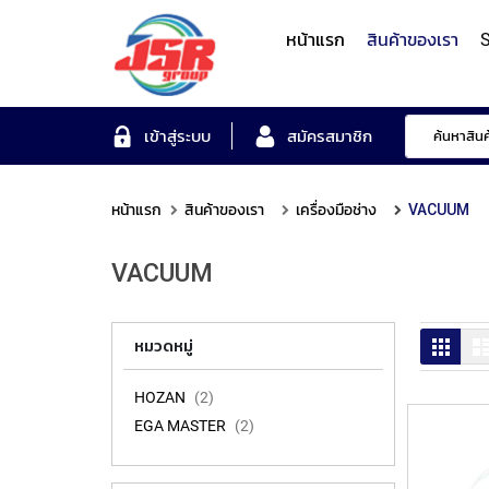
หน้าแรก
สินค้าของเรา
S
Form Measuring Syst
เข้าสู่ระบบ
สมัครสมาชิก
หน้าแรก
สินค้าของเรา
เครื่องมือช่าง
VACUUM
Roundness/Cylindricit
scope
Varifocal
Illuminated
Objectives
Roughness/Contour M
VACUUM
Lens
Magnifier
System
MITUTOYO
TOYO
MITUTOYO
OTSUKA
MITUTOYO
ตาราง
หมวดหมู่
HOZAN
2
EGA MASTER
2