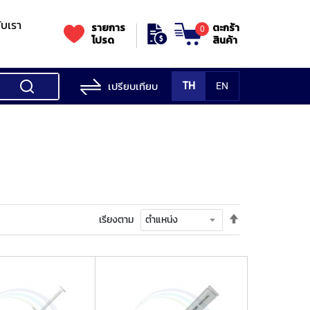
กับเรา
รายการ
ตะกร้า
0
โปรด
สินค้า
เปรียบเทียบ
TH
EN
ess Testing
nes
STANDS
Rockwell
s/Vickers
Stands
Accessori
Hardness
ess
SK
Testing
MITUTOYO
NOGA
NOGA
MIT
ng
NIIGATASEIKI
Machine
ne
ตั้ง
เรียงตาม
MITUTOYO
ค่า
TUTOYO
เรียง
จาก
มาก
ไป
น้อย