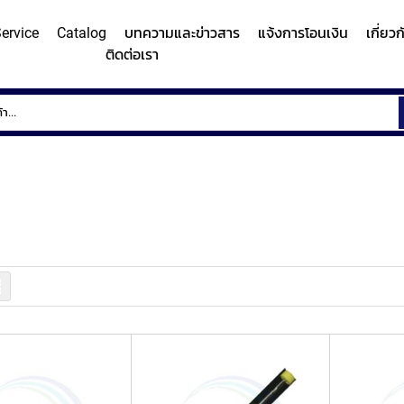
ervice
Catalog
บทความและข่าวสาร
แจ้งการโอนเงิน
เกี่ยว
ติดต่อเรา
ems
Surface
Hardn
Roughness
Machi
and
Contour
Micro
y/Surface
Contour
Surface
Roundness
Measuring
Vicker
easuring
Measuring
Roughness
Measuring
System
Hardn
Instrument
Instrument
Instrument
(Surface
Testi
MITUTOYO
MITUTOYO
MITUTOYO
Texture
Machi
รายการ
Measuring
MI
Instrument)
MITUTOYO