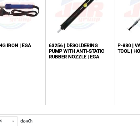
NG IRON | EGA
63256 | DESOLDERING
P-830 | 
PUMP WITH ANTI-STATIC
TOOL | H
RUBBER NOZZLE | EGA
MASTER
ต่อหน้า