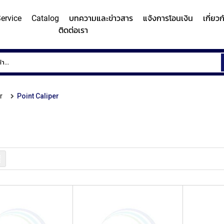
ervice
Catalog
บทความและข่าวสาร
แจ้งการโอนเงิน
เกี่ยว
ติดต่อเรา
ems
Surface
Hardn
Roughness
Machi
and
r
Point Caliper
Contour
Micro
y/Surface
Contour
Surface
Roundness
Measuring
Vicker
easuring
Measuring
Roughness
Measuring
System
Hardn
Instrument
Instrument
Instrument
(Surface
Testi
MITUTOYO
MITUTOYO
MITUTOYO
Texture
Machi
รายการ
Measuring
MI
Instrument)
MITUTOYO