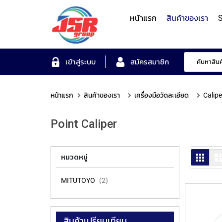
หน้าแรก
สินค้าของเรา
S
Form Measuring Syst
เข้าสู่ระบบ
สมัครสมาชิก
หน้าแรก
สินค้าของเรา
เครื่องมือวัดละเอียด
Calipe
Roundness/Cylindricit
scope
Varifocal
Illuminated
Objectives
Roughness/Contour M
Point Caliper
Lens
Magnifier
System
MITUTOYO
TOYO
MITUTOYO
OTSUKA
MITUTOYO
ตาราง
หมวดหมู่
MITUTOYO
2
สินค้าเปรียบเทียบ