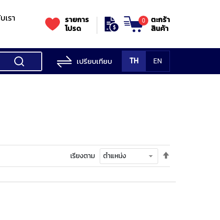
กับเรา
รายการ
ตะกร้า
0
โปรด
สินค้า
เปรียบเทียบ
TH
EN
ess Testing
nes
STANDS
Rockwell
s/Vickers
Stands
Accessori
Hardness
ess
SK
Testing
MITUTOYO
NOGA
NOGA
MIT
ng
NIIGATASEIKI
Machine
ne
ตั้ง
เรียงตาม
MITUTOYO
ค่า
TUTOYO
เรียง
จาก
มาก
ไป
น้อย