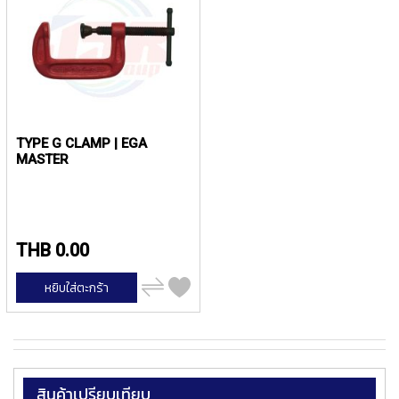
ง
น้
โ
ล
ห
ะ
สิ
น
TYPE G CLAMP | EGA
ค้
MASTER
า
แ
น
ะ
THB 0.00
นำ
เพิ่ม
หยิบใส่ตะกร้า
T
ไป
เปรียบ
A
เทียบ
P
S
P
สินค้าเปรียบเทียบ
I