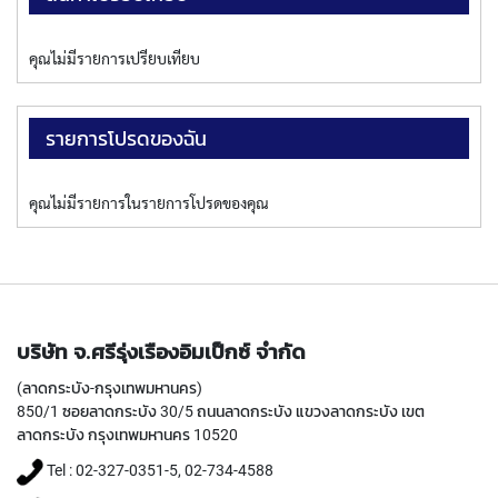
P
E
T
คุณไม่มีรายการเปรียบเทียบ
A
P
S
รายการโปรดของฉัน
Y
A
คุณไม่มีรายการในรายการโปรดของคุณ
M
A
W
A
S
P
บริษัท จ.ศรีรุ่งเรืองอิมเป็กซ์ จำกัด
I
R
(ลาดกระบัง-กรุงเทพมหานคร)
A
850/1 ซอยลาดกระบัง 30/5 ถนนลาดกระบัง แขวงลาดกระบัง เขต
L
ลาดกระบัง กรุงเทพมหานคร 10520
F
L
Tel : 02-327-0351-5, 02-734-4588
U