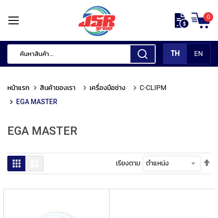
ข้าม
0
ไป
หน้า
ยัง
แรก
เนื้อหา
TH
EN
สินค้า
ของ
หน้าแรก
สินค้าของเรา
เครื่องมือช่าง
C-CLIPM
เรา
EGA MASTER
เ
ค
EGA MASTER
รื่
อ
ง
มื
ตั้
ตาราง
รายการ
เรียงตาม
อ
ค่า
กั
เร
ด
จา
แ
มา
ต่
ไป