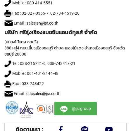
T
Mobile : 080-414-5551
E
D
Fax : 02-327-0356-7, 02-734-4519-20
T
A
Email :
salesjsr@jsr.co.th
P
บริษัท ศรีรุ่งเรืองแมชชีนแอนด์ทูลส์ จำกัด
S
(
(หนองไม้แดง-ชลบุรี)
F
888 หมู่4 ถนนเลี่ยงเมืองชลบุรี ตำบลหนองไม้แดง อำเภอเมืองชลบุรี จังหวัด
O
ชลบุรี 20000
R
T
Tel : 038-215721-6, 038-743417-21
H
R
Mobile : 061-401-2144-48
O
Fax : 038-743422
U
G
Email :
cdcsales@jsr.co.th
H
H
O
@jsrgroup
L
E
)
ติดตามเรา :