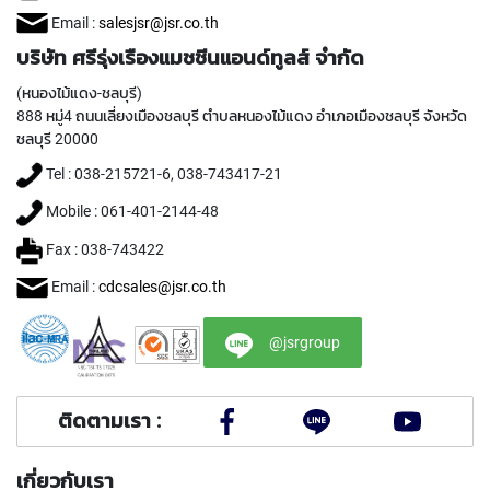
h
r
Email :
salesjsr@jsr.co.th
o
บริษัท ศรีรุ่งเรืองแมชชีนแอนด์ทูลส์ จำกัด
u
g
(หนองไม้แดง-ชลบุรี)
h
888 หมู่4 ถนนเลี่ยงเมืองชลบุรี ตำบลหนองไม้แดง อำเภอเมืองชลบุรี จังหวัด
h
ชลบุรี 20000
o
l
Tel : 038-215721-6, 038-743417-21
e
)
Mobile : 061-401-2144-48
Fax : 038-743422
S
P
Email :
cdcsales@jsr.co.th
I
R
A
@jsrgroup
L
F
L
ติดตามเรา :
U
T
E
เกี่ยวกับเรา
D