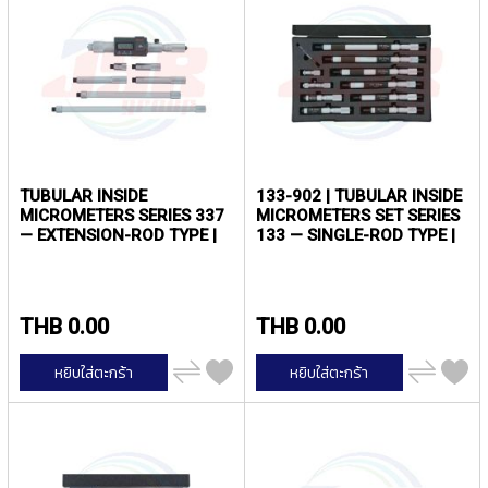
(
F
O
R
B
L
I
N
D
H
TUBULAR INSIDE
133-902 | TUBULAR INSIDE
O
MICROMETERS SERIES 337
MICROMETERS SET SERIES
L
— EXTENSION-ROD TYPE |
133 — SINGLE-ROD TYPE |
E
MITUTOYO
MITUTOYO
)
Y
THB 0.00
THB 0.00
A
M
เพิ่ม
เพิ่ม
หยิบใส่ตะกร้า
หยิบใส่ตะกร้า
A
ไป
ไป
เปรียบ
เปรียบ
W
เทียบ
เทียบ
A
S
P