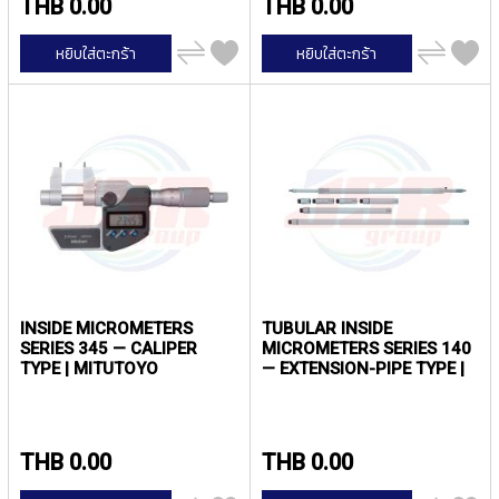
THB 0.00
THB 0.00
P
E
เพิ่ม
เพิ่ม
หยิบใส่ตะกร้า
หยิบใส่ตะกร้า
T
ไป
ไป
A
เปรียบ
เปรียบ
เทียบ
เทียบ
P
S
Y
A
M
A
W
A
S
INSIDE MICROMETERS
TUBULAR INSIDE
P
SERIES 345 — CALIPER
MICROMETERS SERIES 140
I
TYPE | MITUTOYO
— EXTENSION-PIPE TYPE |
R
MITUTOYO
A
L
F
THB 0.00
THB 0.00
L
U