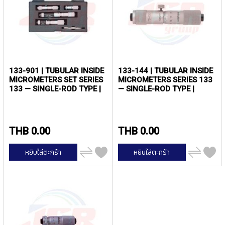
I
R
A
L
F
L
U
133-901 | TUBULAR INSIDE
133-144 | TUBULAR INSIDE
T
MICROMETERS SET SERIES
MICROMETERS SERIES 133
E
133 — SINGLE-ROD TYPE |
— SINGLE-ROD TYPE |
D
MITUTOYO
MITUTOYO
T
A
P
THB 0.00
THB 0.00
S
F
O
เพิ่ม
เพิ่ม
หยิบใส่ตะกร้า
หยิบใส่ตะกร้า
ไป
ไป
R
เปรียบ
เปรียบ
S
เทียบ
เทียบ
T
A
I
N
L