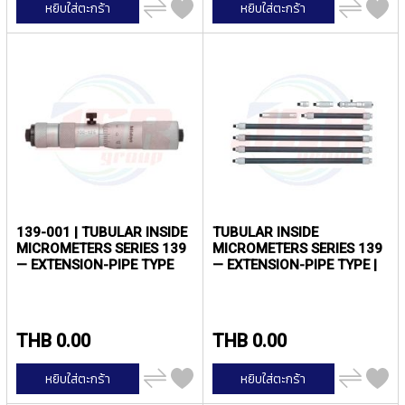
T
เพิ่ม
เพิ่ม
หยิบใส่ตะกร้า
หยิบใส่ตะกร้า
ไป
ไป
E
เปรียบ
เปรียบ
D
เทียบ
เทียบ
T
A
P
S
(
F
O
R
T
H
R
139-001 | TUBULAR INSIDE
TUBULAR INSIDE
O
MICROMETERS SERIES 139
MICROMETERS SERIES 139
U
— EXTENSION-PIPE TYPE
— EXTENSION-PIPE TYPE |
G
(MAIN UNIT) | MITUTOYO
MITUTOYO
H
H
O
THB 0.00
THB 0.00
L
E
เพิ่ม
เพิ่ม
หยิบใส่ตะกร้า
หยิบใส่ตะกร้า
)
ไป
ไป
เปรียบ
เปรียบ