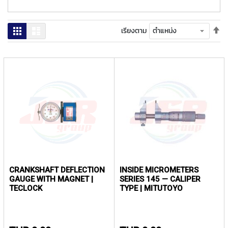
ง
โ
ล
ตั้
ตาราง
รายการ
เรียงตาม
ห
ค่า
ะ
เร
จา
สิ
มา
น
ไป
ค้
น้
า
แ
น
ะ
นำ
T
CRANKSHAFT DEFLECTION
INSIDE MICROMETERS
A
GAUGE WITH MAGNET |
SERIES 145 — CALIPER
P
TECLOCK
TYPE | MITUTOYO
S
P
I