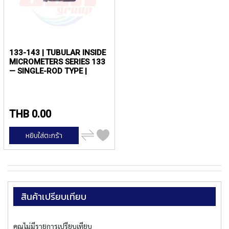
E
S
S
S
T
E
133-143 | TUBULAR INSIDE
E
MICROMETERS SERIES 133
L
— SINGLE-ROD TYPE |
S
MITUTOYO
Y
A
THB 0.00
M
A
เพิ่ม
หยิบใส่ตะกร้า
W
ไป
เปรียบ
A
เทียบ
S
P
I
สินค้าเปรียบเทียบ
R
A
L
P
คุณไม่มีรายการเปรียบเทียบ