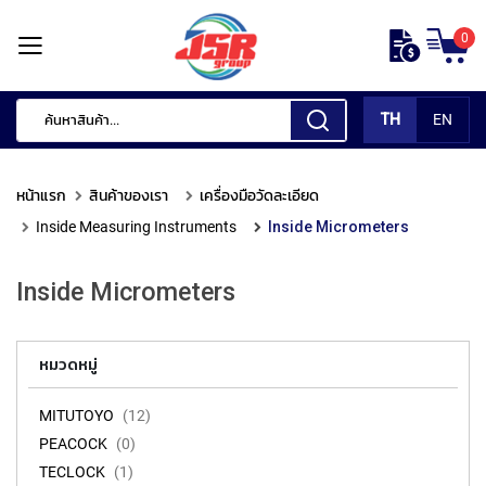
ข้าม
0
ไป
หน้า
ยัง
แรก
เนื้อหา
TH
EN
สินค้า
ของ
หน้าแรก
สินค้าของเรา
เครื่องมือวัดละเอียด
เรา
Inside Measuring Instruments
Inside Micrometers
เ
ค
Inside Micrometers
รื่
อ
ง
มื
หมวดหมู่
อ
กั
MITUTOYO
12
ด
PEACOCK
0
แ
ต่
TECLOCK
1