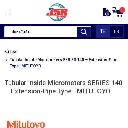
ข้าม
0
ไป
หน้า
ยัง
แรก
เนื้อหา
TH
EN
สินค้า
ของ
หน้าแรก
เรา
Tubular Inside Micrometers SERIES 140 — Extension-Pipe
เ
Type | MITUTOYO
ค
รื่
Tubular Inside Micrometers SERIES 140
อ
ง
— Extension-Pipe Type | MITUTOYO
มื
อ
กั
ด
แ
ต่