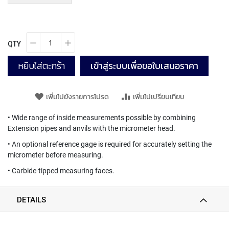
P
E
T
A
QTY
P
S
หยิบใส่ตะกร้า
เข้าสู่ระบบเพื่อขอใบเสนอราคา
Y
A
M
เพิ่มไปยังรายการโปรด
เพิ่มไปเปรียบเทียบ
A
W
• Wide range of inside measurements possible by combining
A
Extension pipes and anvils with the micrometer head.
S
• An optional reference gage is required for accurately setting the
P
micrometer before measuring.
I
• Carbide-tipped measuring faces.
R
A
L
DETAILS
F
L
U