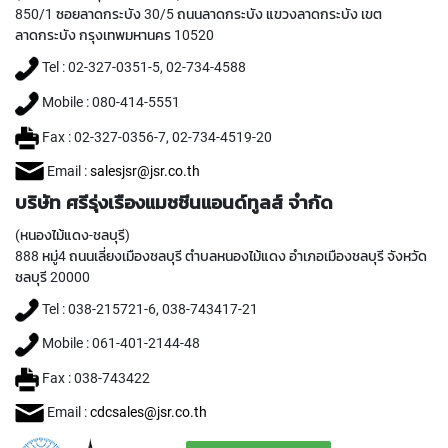
I
850/1 ซอยลาดกระบัง 30/5 ถนนลาดกระบัง แขวงลาดกระบัง เขต
R
ลาดกระบัง กรุงเทพมหานคร 10520
A
Tel : 02-327-0351-5, 02-734-4588
L
F
Mobile : 080-414-5551
L
U
Fax : 02-327-0356-7, 02-734-4519-20
T
E
Email :
salesjsr@jsr.co.th
D
บริษัท ศรีรุ่งเรืองแมชชีนแอนด์ทูลส์ จำกัด
T
A
(หนองไม้แดง-ชลบุรี)
P
888 หมู่4 ถนนเลี่ยงเมืองชลบุรี ตำบลหนองไม้แดง อำเภอเมืองชลบุรี จังหวัด
S
ชลบุรี 20000
F
O
Tel : 038-215721-6, 038-743417-21
R
S
Mobile : 061-401-2144-48
T
A
Fax : 038-743422
I
N
Email :
cdcsales@jsr.co.th
L