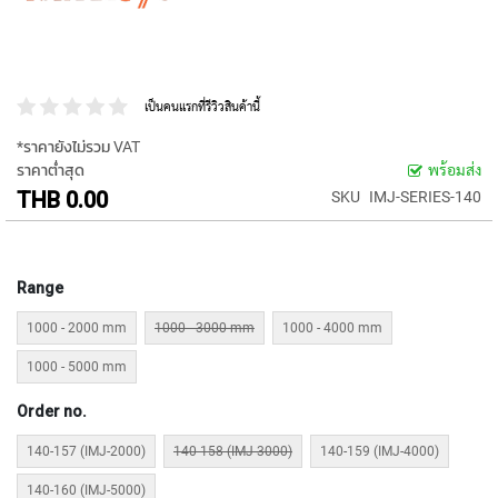
ง
โ
ล
ห
ะ
เป็นคนแรกที่รีวิวสินค้านี้
สิ
*ราคายังไม่รวม VAT
น
ราคาต่ำสุด
พร้อมส่ง
ค้
THB 0.00
SKU
IMJ-SERIES-140
า
แ
น
Range
ะ
นำ
1000 - 2000 mm
1000 - 3000 mm
1000 - 4000 mm
T
1000 - 5000 mm
A
P
Order no.
S
140-157 (IMJ-2000)
140-158 (IMJ-3000)
140-159 (IMJ-4000)
P
I
140-160 (IMJ-5000)