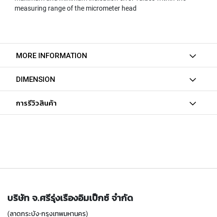
(
measuring range of the micrometer head
F
O
R
B
L
MORE INFORMATION
I
N
D
DIMENSION
H
O
L
การรีวิวสินค้า
E
)
Y
A
M
A
W
A
บริษัท จ.ศรีรุ่งเรืองอิมเป็กซ์ จำกัด
S
P
(ลาดกระบัง-กรุงเทพมหานคร)