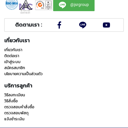
E
@jsrgroup
S
S
S
T
ติดตามเรา :
E
E
L
เกี่ยวกับเรา
S
เกี่ยวกับเรา
Y
ติดต่อเรา
A
เข้าสู่ระบบ
M
สมัครสมาชิก
A
นโยบายความเป็นส่วนตัว
W
A
บริการลูกค้า
S
วิธีลงทะเบียน
P
วิธีสั่งซื้อ
I
ตรวจสอบคำสั่งซื้อ
R
ตรวจสอบพัสดุ
A
แจ้งชำระเงิน
L
P