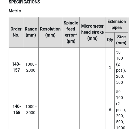
T
SPECIFICATIONS
E
Metric
D
T
Extension
A
Spindle
Micrometer
pipes
P
Order
Range
Resolution
feed
head stroke
S
No.
(mm)
(mm)
error*
Size
(mm)
(
Qty
(μm)
(mm)
F
O
50,
R
100
T
140-
1000 -
(2
H
5
157
2000
pcs.),
R
200,
O
500
U
G
50,
H
100
H
(2
O
140-
1000 -
6
pcs.),
L
158
3000
E
200,
)
500,
1000