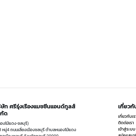
ิษัท ศรีรุ่งเรืองแมชชีนแอนด์ทูลส์
เกี่ยวก
กัด
เกี่ยวกับเร
ติดต่อเรา
องไม้แดง-ชลบุรี)
เข้าสู่ระบบ
 หมู่4 ถนนเลี่ยงเมืองชลบุรี ตำบลหนองไม้แดง
สมัครสมา
ภอเมืองชลบุรี จังหวัดชลบุรี 20000