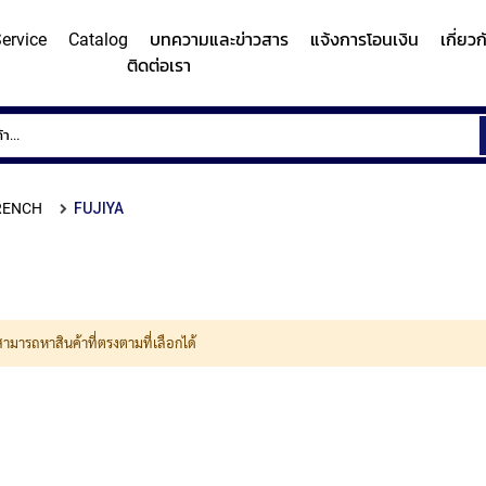
ervice
Catalog
บทความและข่าวสาร
แจ้งการโอนเงิน
เกี่ยว
ติดต่อเรา
ems
Surface
Hardn
Roughness
Machi
and
RENCH
FUJIYA
Contour
Micro
y/Surface
Contour
Surface
Roundness
Measuring
Vicker
easuring
Measuring
Roughness
Measuring
System
Hardn
Instrument
Instrument
Instrument
(Surface
Testi
MITUTOYO
MITUTOYO
MITUTOYO
Texture
Machi
สามารถหาสินค้าที่ตรงตามที่เลือกได้
Measuring
MI
Instrument)
MITUTOYO