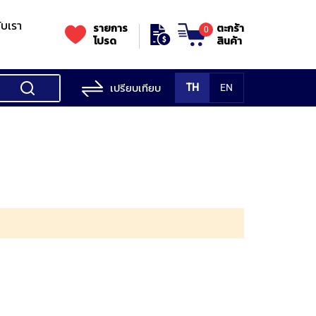
กับเรา
รายการ
ตะกร้า
0
โปรด
สินค้า
เปรียบเทียบ
TH
EN
ess Testing
nes
STANDS
Rockwell
s/Vickers
Stands
Accessori
Hardness
ess
SK
Testing
MITUTOYO
NOGA
NOGA
MIT
ng
NIIGATASEIKI
Machine
ne
MITUTOYO
TUTOYO