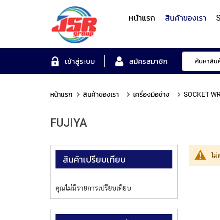
หน้าแรก
สินค้าของเรา
S
Form Measuring Syst
เข้าสู่ระบบ
สมัครสมาชิก
หน้าแรก
สินค้าของเรา
เครื่องมือช่าง
SOCKET W
Roundness/Cylindricit
scope
Varifocal
Illuminated
Objectives
Roughness/Contour M
FUJIYA
Lens
Magnifier
System
MITUTOYO
TOYO
MITUTOYO
OTSUKA
MITUTOYO
ไม่
สินค้าเปรียบเทียบ
คุณไม่มีรายการเปรียบเทียบ