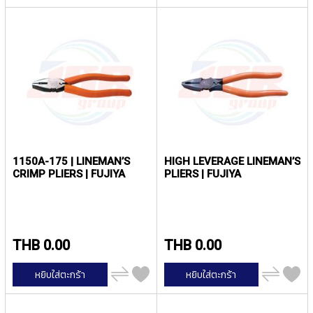
T
เปรียบ
เปรียบ
เทียบ
เทียบ
E
D
T
A
P
S
(
F
O
R
T
1150A-175 | LINEMAN’S
HIGH LEVERAGE LINEMAN’S
H
CRIMP PLIERS | FUJIYA
PLIERS | FUJIYA
R
O
U
G
H
H
THB 0.00
THB 0.00
O
L
เพิ่ม
เพิ่ม
หยิบใส่ตะกร้า
หยิบใส่ตะกร้า
ไป
ไป
E
เปรียบ
เปรียบ
)
เทียบ
เทียบ