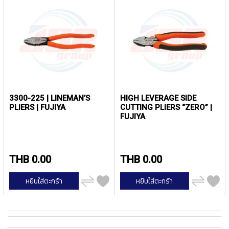
Y
A
M
A
W
A
S
P
I
3300-225 | LINEMAN’S
HIGH LEVERAGE SIDE
R
PLIERS | FUJIYA
CUTTING PLIERS “ZERO” |
A
FUJIYA
L
F
L
U
THB 0.00
THB 0.00
T
E
เพิ่ม
เพิ่ม
หยิบใส่ตะกร้า
หยิบใส่ตะกร้า
D
ไป
ไป
T
เปรียบ
เปรียบ
เทียบ
เทียบ
A
P
S