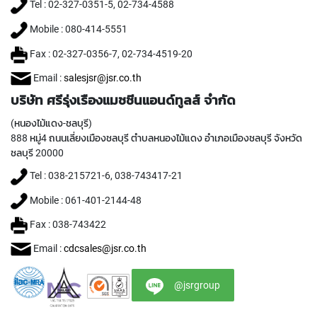
Tel : 02-327-0351-5, 02-734-4588
I
R
Mobile : 080-414-5551
A
L
Fax : 02-327-0356-7, 02-734-4519-20
F
L
Email :
salesjsr@jsr.co.th
U
บริษัท ศรีรุ่งเรืองแมชชีนแอนด์ทูลส์ จำกัด
T
E
(หนองไม้แดง-ชลบุรี)
D
888 หมู่4 ถนนเลี่ยงเมืองชลบุรี ตำบลหนองไม้แดง อำเภอเมืองชลบุรี จังหวัด
T
ชลบุรี 20000
A
P
Tel : 038-215721-6, 038-743417-21
S
F
Mobile : 061-401-2144-48
O
R
Fax : 038-743422
S
Email :
cdcsales@jsr.co.th
T
A
I
@jsrgroup
N
L