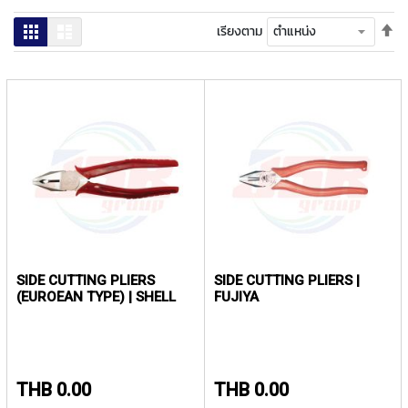
ง
โ
ตั้
ตาราง
รายการ
เรียงตาม
ล
ค่า
ห
เร
ะ
จา
มา
สิ
ไป
น
น้
ค้
า
แ
น
ะ
นำ
SIDE CUTTING PLIERS
SIDE CUTTING PLIERS |
(EUROEAN TYPE) | SHELL
FUJIYA
T
A
P
S
P
THB 0.00
THB 0.00
I