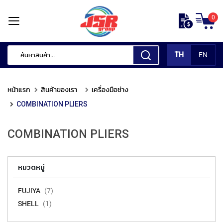
ข้าม
0
ไป
หน้า
ยัง
แรก
เนื้อหา
TH
EN
สินค้า
ของ
หน้าแรก
สินค้าของเรา
เครื่องมือช่าง
เรา
COMBINATION PLIERS
เ
ค
COMBINATION PLIERS
รื่
อ
ง
มื
หมวดหมู่
อ
กั
FUJIYA
7
ด
SHELL
1
แ
ต่