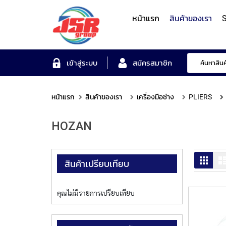
หน้าแรก
สินค้าของเรา
S
Form Measuring Syst
เข้าสู่ระบบ
สมัครสมาชิก
หน้าแรก
สินค้าของเรา
เครื่องมือช่าง
PLIERS
Roundness/Cylindricit
scope
Varifocal
Illuminated
Objectives
Roughness/Contour M
HOZAN
Lens
Magnifier
System
MITUTOYO
TOYO
MITUTOYO
OTSUKA
MITUTOYO
ตาราง
สินค้าเปรียบเทียบ
คุณไม่มีรายการเปรียบเทียบ