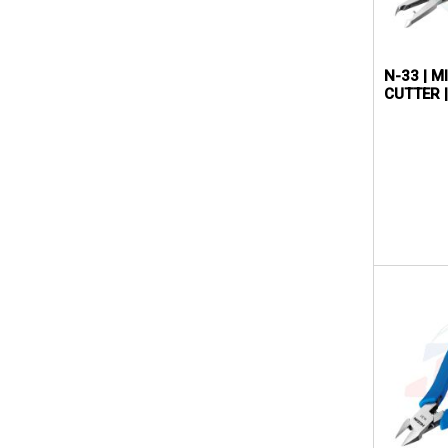
N-33 | M
CUTTER 