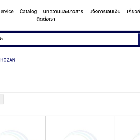
ervice
Catalog
บทความและข่าวสาร
แจ้งการโอนเงิน
เกี่ยว
ติดต่อเรา
ems
Surface
Hardn
Roughness
Machi
and
HOZAN
Contour
Micro
y/Surface
Contour
Surface
Roundness
Measuring
Vicker
easuring
Measuring
Roughness
Measuring
System
Hardn
Instrument
Instrument
Instrument
(Surface
Testi
MITUTOYO
MITUTOYO
MITUTOYO
Texture
Machi
รายการ
Measuring
MI
Instrument)
MITUTOYO