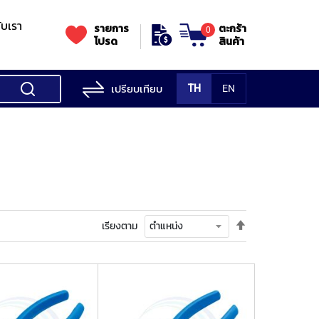
กับเรา
รายการ
ตะกร้า
0
โปรด
สินค้า
เปรียบเทียบ
TH
EN
ess Testing
nes
STANDS
Rockwell
s/Vickers
Stands
Accessori
Hardness
ess
SK
Testing
MITUTOYO
NOGA
NOGA
MIT
ng
NIIGATASEIKI
Machine
ne
ตั้ง
เรียงตาม
MITUTOYO
ค่า
TUTOYO
เรียง
จาก
มาก
ไป
น้อย