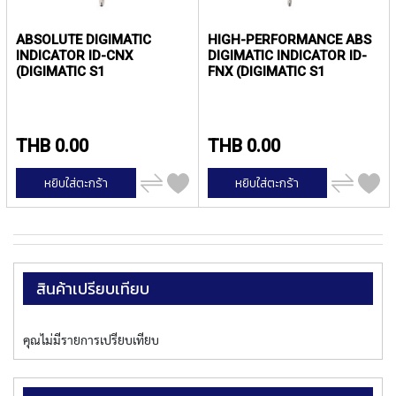
Y
A
ABSOLUTE DIGIMATIC
HIGH-PERFORMANCE ABS
M
INDICATOR ID-CNX
DIGIMATIC INDICATOR ID-
A
(DIGIMATIC S1
FNX (DIGIMATIC S1
W
SUPPORTED) SERIES 543 —
SUPPORTED) SERIES 543 —
A
STANDARD TYPE |
WITH BACK-LIT LCD
MITUTOYO
SCREEN | MITUTOYO
S
THB 0.00
THB 0.00
P
I
เพิ่ม
เพิ่ม
R
หยิบใส่ตะกร้า
หยิบใส่ตะกร้า
ไป
ไป
A
เปรียบ
เปรียบ
L
เทียบ
เทียบ
F
L
U
T
สินค้าเปรียบเทียบ
E
D
T
คุณไม่มีรายการเปรียบเทียบ
A
P
S