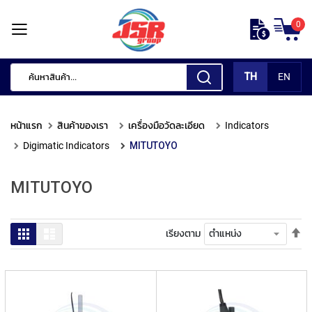
ข้าม
0
ไป
หน้า
ยัง
แรก
เนื้อหา
TH
EN
สินค้า
ของ
หน้าแรก
สินค้าของเรา
เครื่องมือวัดละเอียด
Indicators
เรา
Digimatic Indicators
MITUTOYO
เ
ค
MITUTOYO
รื่
อ
ง
มื
ตั้
ตาราง
รายการ
เรียงตาม
อ
ค่า
กั
เร
ด
จา
แ
มา
ต่
ไป