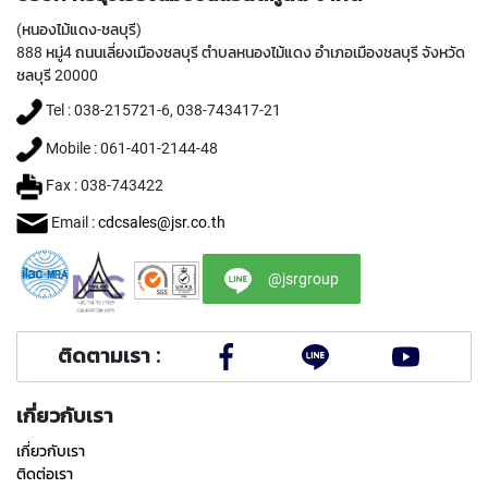
I
(หนองไม้แดง-ชลบุรี)
R
888 หมู่4 ถนนเลี่ยงเมืองชลบุรี ตำบลหนองไม้แดง อำเภอเมืองชลบุรี จังหวัด
A
L
ชลบุรี 20000
F
Tel : 038-215721-6, 038-743417-21
L
U
Mobile : 061-401-2144-48
T
E
Fax : 038-743422
D
T
Email :
cdcsales@jsr.co.th
A
P
@jsrgroup
S
F
O
R
ติดตามเรา :
S
T
A
เกี่ยวกับเรา
I
N
เกี่ยวกับเรา
L
ติดต่อเรา