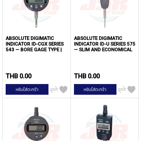
P
E
T
A
P
S
ABSOLUTE DIGIMATIC
ABSOLUTE DIGIMATIC
INDICATOR ID-CGX SERIES
INDICATOR ID-U SERIES 575
Y
543 — BORE GAGE TYPE |
— SLIM AND ECONOMICAL
A
MITUTOYO
DESIGN | MITUTOYO
M
A
W
THB 0.00
THB 0.00
A
เพิ่ม
เพิ่ม
S
หยิบใส่ตะกร้า
หยิบใส่ตะกร้า
ไป
ไป
P
เปรียบ
เปรียบ
I
เทียบ
เทียบ
R
A
L
F
L
U