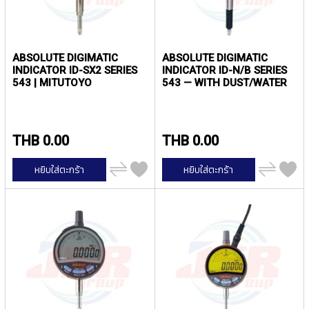
T
E
D
T
A
ABSOLUTE DIGIMATIC
ABSOLUTE DIGIMATIC
P
INDICATOR ID-SX2 SERIES
INDICATOR ID-N/B SERIES
S
543 | MITUTOYO
543 — WITH DUST/WATER
(
PROTECTION
F
CONFORMING TO IP66 |
MITUTOYO
O
R
THB 0.00
THB 0.00
T
H
เพิ่ม
เพิ่ม
หยิบใส่ตะกร้า
หยิบใส่ตะกร้า
R
ไป
ไป
เปรียบ
เปรียบ
O
เทียบ
เทียบ
U
G
H
H
O
L
E
)