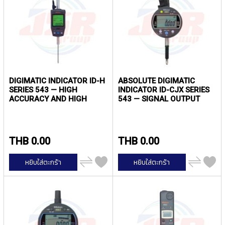
ง
น้
โ
ล
ห
ะ
สิ
น
DIGIMATIC INDICATOR ID-H
ABSOLUTE DIGIMATIC
ค้
SERIES 543 — HIGH
INDICATOR ID-CJX SERIES
า
ACCURACY AND HIGH
543 — SIGNAL OUTPUT
FUNCTIONALITY TYPE |
FUNCTION TYPE |
แ
MITUTOYO
MITUTOYO
น
ะ
THB 0.00
THB 0.00
นำ
เพิ่ม
เพิ่ม
หยิบใส่ตะกร้า
หยิบใส่ตะกร้า
T
ไป
ไป
เปรียบ
เปรียบ
A
เทียบ
เทียบ
P
S
P
I