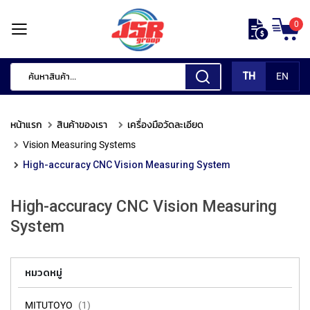
ข้าม
0
ไป
หน้า
ยัง
แรก
เนื้อหา
TH
EN
สินค้า
ของ
หน้าแรก
สินค้าของเรา
เครื่องมือวัดละเอียด
เรา
Vision Measuring Systems
เ
High-accuracy CNC Vision Measuring System
ค
รื่
อ
High-accuracy CNC Vision Measuring
ง
System
มื
อ
กั
ด
หมวดหมู่
แ
ต่
MITUTOYO
1