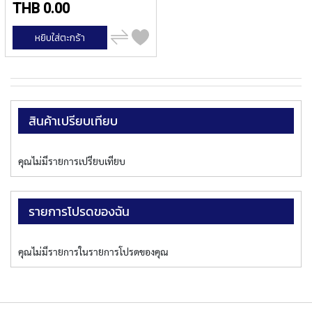
THB 0.00
P
E
เพิ่ม
T
หยิบใส่ตะกร้า
ไป
A
เปรียบ
P
เทียบ
S
Y
A
สินค้าเปรียบเทียบ
M
A
W
คุณไม่มีรายการเปรียบเทียบ
A
S
P
รายการโปรดของฉัน
I
R
A
คุณไม่มีรายการในรายการโปรดของคุณ
L
F
L
U