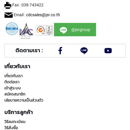
Y
Fax : 038-743422
A
M
Email :
cdcsales@jsr.co.th
A
W
@jsrgroup
A
S
P
ติดตามเรา :
I
R
A
เกี่ยวกับเรา
L
F
เกี่ยวกับเรา
L
ติดต่อเรา
U
เข้าสู่ระบบ
T
สมัครสมาชิก
E
นโยบายความเป็นส่วนตัว
D
T
บริการลูกค้า
A
P
วิธีลงทะเบียน
S
วิธีสั่งซื้อ