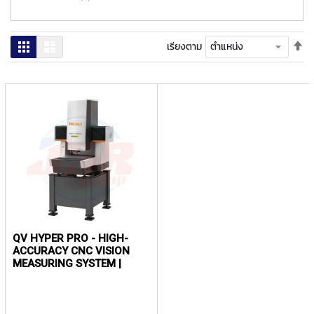
ง
โ
ล
ห
ตั้
ตาราง
รายการ
เรียงตาม
ะ
ค่า
เร
สิ
จา
มา
น
ไป
ค้
น้
า
แ
น
ะ
นำ
T
QV HYPER PRO - HIGH-
A
ACCURACY CNC VISION
P
MEASURING SYSTEM |
S
MITUTOYO
P
I