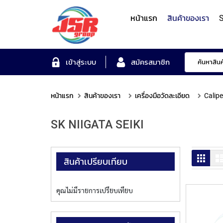
หน้าแรก
สินค้าของเรา
S
Form Measuring Syst
เข้าสู่ระบบ
สมัครสมาชิก
หน้าแรก
สินค้าของเรา
เครื่องมือวัดละเอียด
Calipe
Roundness/Cylindricit
scope
Varifocal
Illuminated
Objectives
Roughness/Contour M
SK NIIGATA SEIKI
Lens
Magnifier
System
MITUTOYO
TOYO
MITUTOYO
OTSUKA
MITUTOYO
ตาราง
สินค้าเปรียบเทียบ
คุณไม่มีรายการเปรียบเทียบ