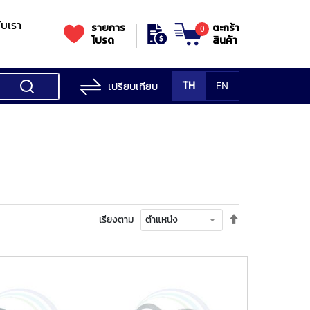
กับเรา
รายการ
ตะกร้า
0
โปรด
สินค้า
เปรียบเทียบ
TH
EN
ess Testing
nes
STANDS
Rockwell
s/Vickers
Stands
Accessori
Hardness
ess
SK
Testing
MITUTOYO
NOGA
NOGA
MIT
ng
NIIGATASEIKI
Machine
ne
ตั้ง
เรียงตาม
MITUTOYO
ค่า
TUTOYO
เรียง
จาก
มาก
ไป
น้อย