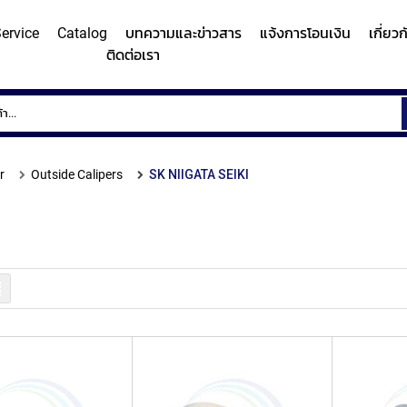
ervice
Catalog
บทความและข่าวสาร
แจ้งการโอนเงิน
เกี่ยว
ติดต่อเรา
ems
Surface
Hardn
Roughness
Machi
and
r
Outside Calipers
SK NIIGATA SEIKI
Contour
Micro
y/Surface
Contour
Surface
Roundness
Measuring
Vicker
easuring
Measuring
Roughness
Measuring
System
Hardn
Instrument
Instrument
Instrument
(Surface
Testi
MITUTOYO
MITUTOYO
MITUTOYO
Texture
Machi
รายการ
Measuring
MI
Instrument)
MITUTOYO