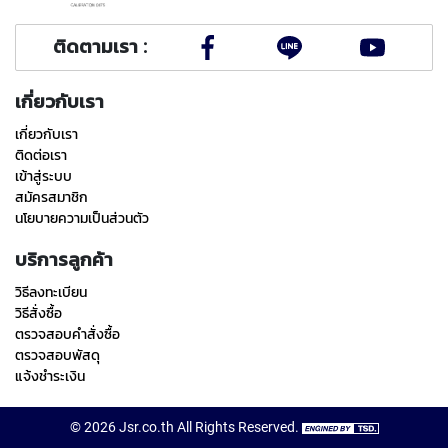
T
E
D
ติดตามเรา :
T
A
P
เกี่ยวกับเรา
S
เกี่ยวกับเรา
(
F
ติดต่อเรา
O
เข้าสู่ระบบ
R
สมัครสมาชิก
T
นโยบายความเป็นส่วนตัว
H
R
บริการลูกค้า
O
U
วิธีลงทะเบียน
G
วิธีสั่งซื้อ
H
ตรวจสอบคำสั่งซื้อ
H
ตรวจสอบพัสดุ
O
แจ้งชำระเงิน
L
E
)
©
2026
Jsr.co.th
All Rights Reserved.