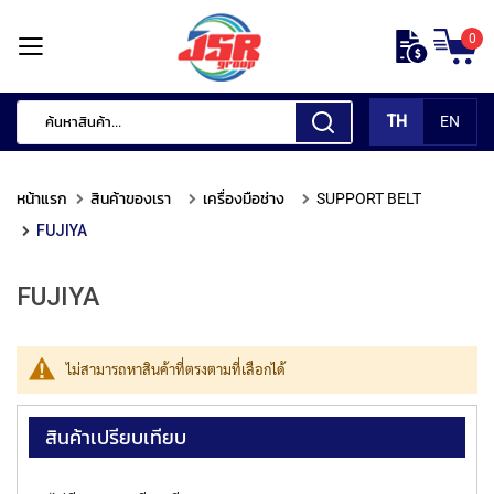
ข้าม
0
ไป
หน้า
ยัง
แรก
เนื้อหา
TH
EN
สินค้า
ของ
หน้าแรก
สินค้าของเรา
เครื่องมือช่าง
SUPPORT BELT
เรา
FUJIYA
เ
ค
FUJIYA
รื่
อ
ง
มื
ไม่สามารถหาสินค้าที่ตรงตามที่เลือกได้
อ
กั
ด
สินค้าเปรียบเทียบ
แ
ต่