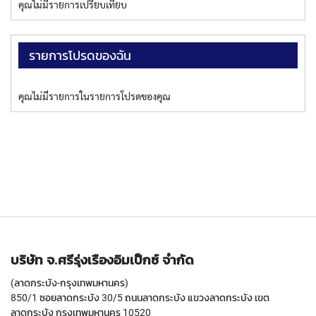
ง
คุณไม่มีรายการเปรียบเทียบ
โ
ล
ห
รายการโปรดของฉัน
ะ
สิ
คุณไม่มีรายการในรายการโปรดของคุณ
น
ค้
า
แ
น
ะ
นำ
T
A
P
บริษัท จ.ศรีรุ่งเรืองอิมเป็กซ์ จำกัด
S
(ลาดกระบัง-กรุงเทพมหานคร)
P
850/1 ซอยลาดกระบัง 30/5 ถนนลาดกระบัง แขวงลาดกระบัง เขต
I
ลาดกระบัง กรุงเทพมหานคร 10520