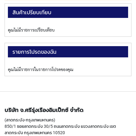
ง
โ
สินค้าเปรียบเทียบ
ล
ห
ะ
คุณไม่มีรายการเปรียบเทียบ
สิ
น
รายการโปรดของฉัน
ค้
า
แ
คุณไม่มีรายการในรายการโปรดของคุณ
น
ะ
นำ
T
A
บริษัท จ.ศรีรุ่งเรืองอิมเป็กซ์ จำกัด
P
S
(ลาดกระบัง-กรุงเทพมหานคร)
850/1 ซอยลาดกระบัง 30/5 ถนนลาดกระบัง แขวงลาดกระบัง เขต
P
ลาดกระบัง กรุงเทพมหานคร 10520
I