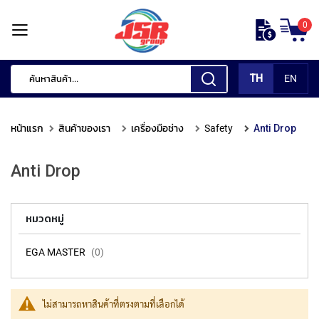
ข้าม
0
ไป
หน้า
ยัง
แรก
เนื้อหา
TH
EN
สินค้า
ของ
หน้าแรก
สินค้าของเรา
เครื่องมือช่าง
Safety
Anti Drop
เรา
เ
Anti Drop
ค
รื่
อ
หมวดหมู่
ง
มื
อ
EGA MASTER
0
กั
ด
แ
ไม่สามารถหาสินค้าที่ตรงตามที่เลือกได้
ต่