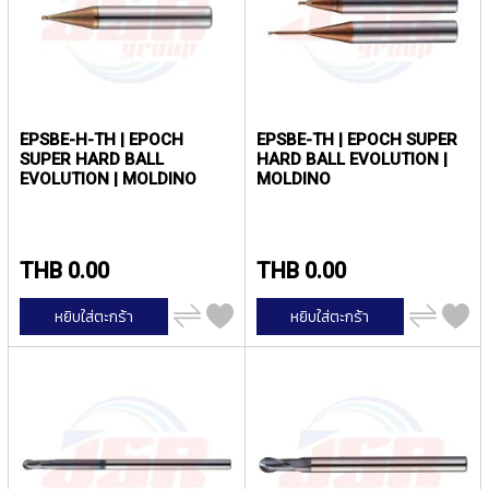
(
F
O
R
B
L
I
EPSBE-H-TH | EPOCH
EPSBE-TH | EPOCH SUPER
N
SUPER HARD BALL
HARD BALL EVOLUTION |
D
EVOLUTION | MOLDINO
MOLDINO
H
O
L
E
THB 0.00
THB 0.00
)
เพิ่ม
เพิ่ม
Y
หยิบใส่ตะกร้า
หยิบใส่ตะกร้า
ไป
ไป
A
เปรียบ
เปรียบ
เทียบ
เทียบ
M
A
W
A
S
P