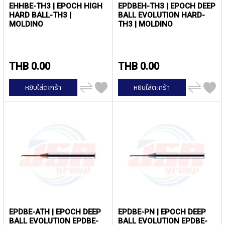
O
EHHBE-TH3 | EPOCH HIGH
EPDBEH-TH3 | EPOCH DEEP
HARD BALL-TH3 |
BALL EVOLUTION HARD-
I
MOLDINO
TH3 | MOLDINO
N
T
E
D
T
THB 0.00
THB 0.00
A
P
เพิ่ม
เพิ่ม
หยิบใส่ตะกร้า
หยิบใส่ตะกร้า
S
ไป
ไป
เปรียบ
เปรียบ
เทียบ
เทียบ
Y
A
M
A
W
A
(
f
o
r
EPDBE-ATH | EPOCH DEEP
EPDBE-PN | EPOCH DEEP
t
BALL EVOLUTION EPDBE-
BALL EVOLUTION EPDBE-