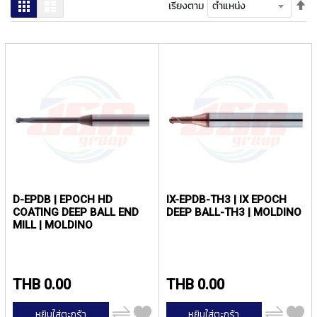
ง
ตั้
ตาราง
รายการ
เรียงตาม
โ
ค่า
ล
เร
ห
จา
ะ
มา
ไป
สิ
น้
น
ค้
า
แ
น
ะ
D-EPDB | EPOCH HD
IX-EPDB-TH3 | IX EPOCH
นำ
COATING DEEP BALL END
DEEP BALL-TH3 | MOLDINO
MILL | MOLDINO
T
A
P
S
THB 0.00
THB 0.00
P
เพิ่ม
เพิ่ม
I
หยิบใส่ตะกร้า
หยิบใส่ตะกร้า