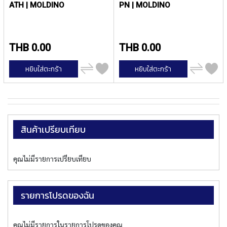
h
ATH | MOLDINO
PN | MOLDINO
r
o
u
g
THB 0.00
THB 0.00
h
h
เพิ่ม
เพิ่ม
o
หยิบใส่ตะกร้า
หยิบใส่ตะกร้า
ไป
ไป
l
เปรียบ
เปรียบ
เทียบ
เทียบ
e
)
S
P
สินค้าเปรียบเทียบ
I
R
A
คุณไม่มีรายการเปรียบเทียบ
L
F
L
U
รายการโปรดของฉัน
T
E
D
คุณไม่มีรายการในรายการโปรดของคุณ