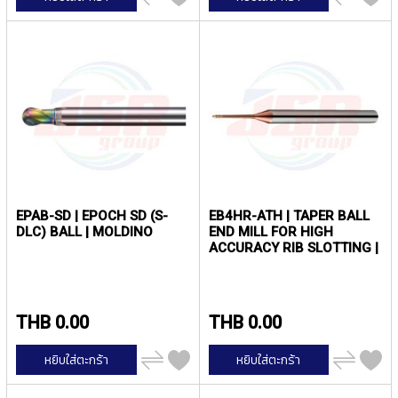
ไป
ไป
P
เปรียบ
เปรียบ
E
เทียบ
เทียบ
T
A
P
S
Y
A
M
A
W
A
EPAB-SD | EPOCH SD (S-
EB4HR-ATH | TAPER BALL
DLC) BALL | MOLDINO
END MILL FOR HIGH
ACCURACY RIB SLOTTING |
S
MOLDINO
P
I
R
A
THB 0.00
THB 0.00
L
F
เพิ่ม
เพิ่ม
หยิบใส่ตะกร้า
หยิบใส่ตะกร้า
L
ไป
ไป
เปรียบ
เปรียบ
U
เทียบ
เทียบ