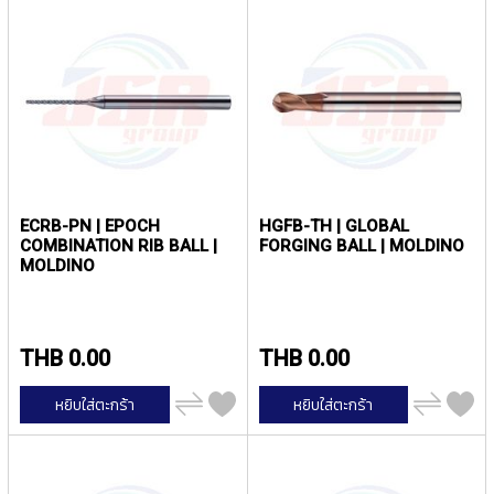
T
E
D
T
A
P
S
(
F
O
R
ECRB-PN | EPOCH
HGFB-TH | GLOBAL
T
COMBINATION RIB BALL |
FORGING BALL | MOLDINO
H
MOLDINO
R
O
U
G
THB 0.00
THB 0.00
H
H
เพิ่ม
เพิ่ม
O
หยิบใส่ตะกร้า
หยิบใส่ตะกร้า
ไป
ไป
L
เปรียบ
เปรียบ
E
เทียบ
เทียบ
)