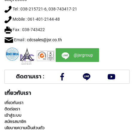
C
O
Tel : 038-215721-6, 038-743417-21
A
T
Mobile : 061-401-2144-48
E
D
Fax : 038-743422
)
Email :
cdcsales@jsr.co.th
Y
A
@jsrgroup
M
A
W
A
ติดตามเรา :
H
A
เกี่ยวกับเรา
N
เกี่ยวกับเรา
D
T
ติดต่อเรา
A
เข้าสู่ระบบ
P
สมัครสมาชิก
S
นโยบายความเป็นส่วนตัว