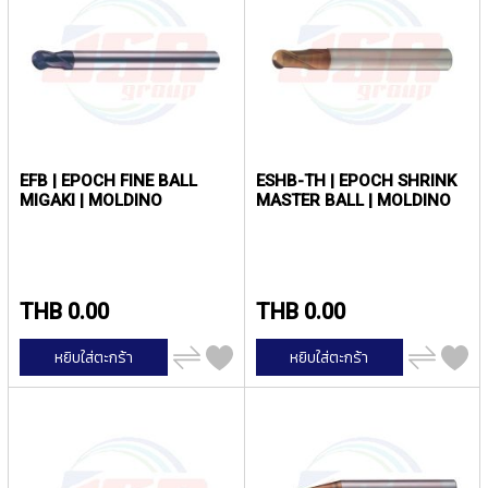
Y
A
M
A
W
A
S
P
EFB | EPOCH FINE BALL
ESHB-TH | EPOCH SHRINK
MIGAKI | MOLDINO
MASTER BALL | MOLDINO
I
R
A
L
F
L
THB 0.00
THB 0.00
U
T
เพิ่ม
เพิ่ม
หยิบใส่ตะกร้า
หยิบใส่ตะกร้า
E
ไป
ไป
เปรียบ
เปรียบ
D
เทียบ
เทียบ
T
A
P
S