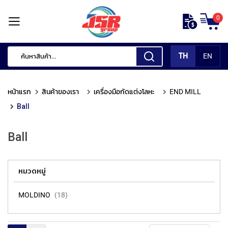
ข้าม
0
ไป
หน้า
ยัง
แรก
เนื้อหา
TH
EN
สินค้า
ของ
หน้าแรก
สินค้าของเรา
เครื่องมือกัดแต่งโลหะ
END MILL
เรา
Ball
เ
ค
Ball
รื่
อ
ง
มื
หมวดหมู่
อ
กั
MOLDINO
18
ด
แ
ต่