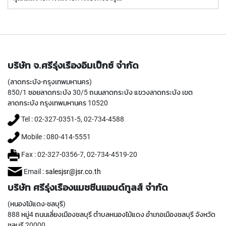
T
A
P
S
(
F
O
บริษัท จ.ศรีรุ่งเรืองอิมเป็กซ์ จำกัด
R
(ลาดกระบัง-กรุงเทพมหานคร)
G
E
850/1 ซอยลาดกระบัง 30/5 ถนนลาดกระบัง แขวงลาดกระบัง เขต
N
ลาดกระบัง กรุงเทพมหานคร 10520
E
Tel : 02-327-0351-5, 02-734-4588
R
A
Mobile : 080-414-5551
L
P
Fax : 02-327-0356-7, 02-734-4519-20
U
R
Email :
salesjsr@jsr.co.th
P
บริษัท ศรีรุ่งเรืองแมชชีนแอนด์ทูลส์ จำกัด
O
S
(หนองไม้แดง-ชลบุรี)
E
888 หมู่4 ถนนเลี่ยงเมืองชลบุรี ตำบลหนองไม้แดง อำเภอเมืองชลบุรี จังหวัด
,
ชลบุรี 20000