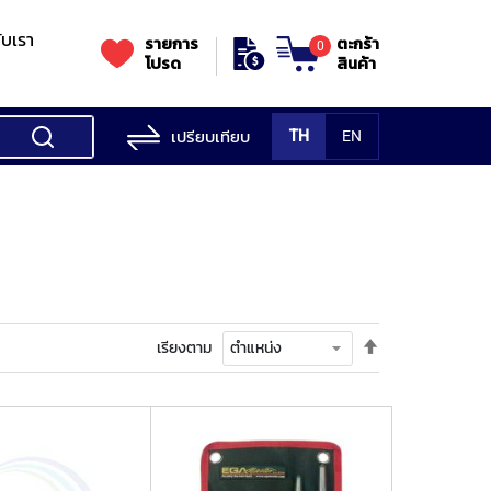
กับเรา
รายการ
ตะกร้า
0
โปรด
สินค้า
เปรียบเทียบ
TH
EN
ess Testing
nes
STANDS
Rockwell
s/Vickers
Stands
Accessori
Hardness
ess
SK
Testing
MITUTOYO
NOGA
NOGA
MIT
ng
NIIGATASEIKI
Machine
ne
ตั้ง
เรียงตาม
MITUTOYO
ค่า
TUTOYO
เรียง
จาก
มาก
ไป
น้อย