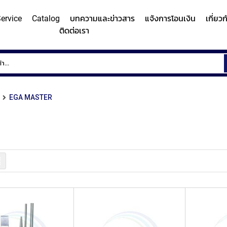
ervice
Catalog
บทความและข่าวสาร
แจ้งการโอนเงิน
เกี่ยว
ติดต่อเรา
ems
Surface
Hardn
Roughness
Machi
and
EGA MASTER
Contour
Micro
y/Surface
Contour
Surface
Roundness
Measuring
Vicker
easuring
Measuring
Roughness
Measuring
System
Hardn
Instrument
Instrument
Instrument
(Surface
Testi
MITUTOYO
MITUTOYO
MITUTOYO
Texture
Machi
รายการ
Measuring
MI
Instrument)
MITUTOYO