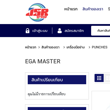
หน้าแรก
สินค้าของเรา
S
Form Measuring Syst
เข้าสู่ระบบ
สมัครสมาชิก
หน้าแรก
สินค้าของเรา
เครื่องมือช่าง
PUNCHES
Roundness/Cylindricit
scope
Varifocal
Illuminated
Objectives
Roughness/Contour M
EGA MASTER
Lens
Magnifier
System
MITUTOYO
TOYO
MITUTOYO
OTSUKA
MITUTOYO
ตาราง
สินค้าเปรียบเทียบ
คุณไม่มีรายการเปรียบเทียบ