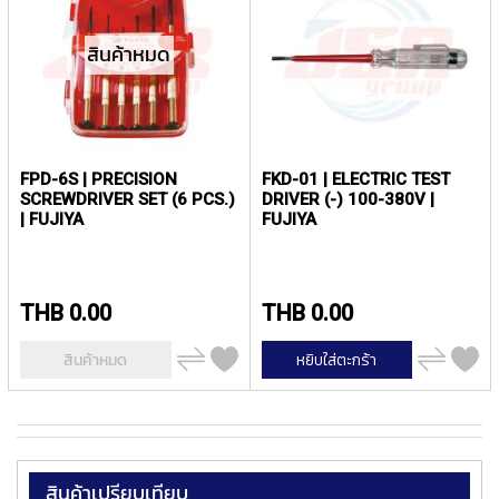
ง
น้
โ
ล
สินค้าหมด
ห
ะ
สิ
น
FPD-6S | PRECISION
FKD-01 | ELECTRIC TEST
ค้
SCREWDRIVER SET (6 PCS.)
DRIVER (-) 100-380V |
า
| FUJIYA
FUJIYA
แ
น
ะ
THB 0.00
THB 0.00
นำ
เพิ่ม
เพิ่ม
สินค้าหมด
หยิบใส่ตะกร้า
T
ไป
ไป
เปรียบ
เปรียบ
A
เทียบ
เทียบ
P
S
P
สินค้าเปรียบเทียบ
I