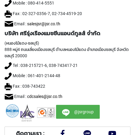
T
Mobile : 080-414-5551
E
D
Fax : 02-327-0356-7, 02-734-4519-20
T
A
Email :
salesjsr@jsr.co.th
P
บริษัท ศรีรุ่งเรืองแมชชีนแอนด์ทูลส์ จำกัด
S
(
(หนองไม้แดง-ชลบุรี)
F
888 หมู่4 ถนนเลี่ยงเมืองชลบุรี ตำบลหนองไม้แดง อำเภอเมืองชลบุรี จังหวัด
O
ชลบุรี 20000
R
T
Tel : 038-215721-6, 038-743417-21
H
R
Mobile : 061-401-2144-48
O
Fax : 038-743422
U
G
Email :
cdcsales@jsr.co.th
H
H
O
@jsrgroup
L
E
)
ติดตามเรา :