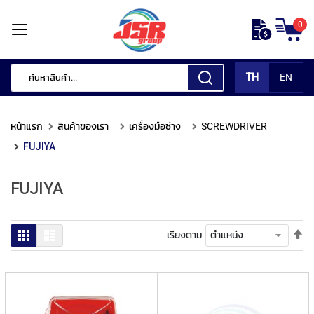
ข้าม
0
ไป
หน้า
ยัง
แรก
เนื้อหา
TH
EN
สินค้า
ของ
หน้าแรก
สินค้าของเรา
เครื่องมือช่าง
SCREWDRIVER
เรา
FUJIYA
เ
ค
FUJIYA
รื่
อ
ง
มื
ตั้
ตาราง
รายการ
เรียงตาม
อ
ค่า
กั
เร
ด
จา
แ
มา
ต่
ไป