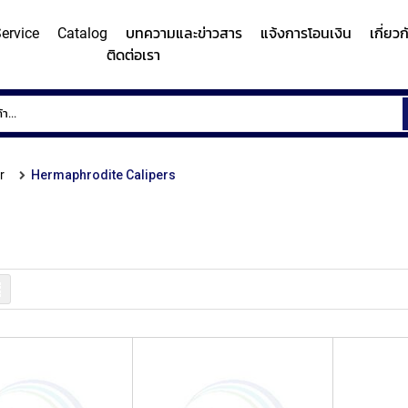
ervice
Catalog
บทความและข่าวสาร
แจ้งการโอนเงิน
เกี่ยว
ติดต่อเรา
ems
Surface
Hardn
Roughness
Machi
and
r
Hermaphrodite Calipers
Contour
Micro
y/Surface
Contour
Surface
Roundness
Measuring
Vicker
easuring
Measuring
Roughness
Measuring
System
Hardn
Instrument
Instrument
Instrument
(Surface
Testi
MITUTOYO
MITUTOYO
MITUTOYO
Texture
Machi
รายการ
Measuring
MI
Instrument)
MITUTOYO