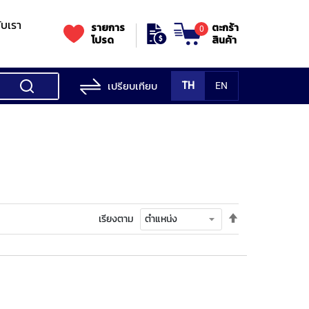
กับเรา
รายการ
ตะกร้า
0
โปรด
สินค้า
เปรียบเทียบ
TH
EN
ess Testing
nes
STANDS
Rockwell
s/Vickers
Stands
Accessori
Hardness
ess
SK
Testing
MITUTOYO
NOGA
NOGA
MIT
ng
NIIGATASEIKI
Machine
ne
ตั้ง
เรียงตาม
MITUTOYO
ค่า
TUTOYO
เรียง
จาก
มาก
ไป
น้อย