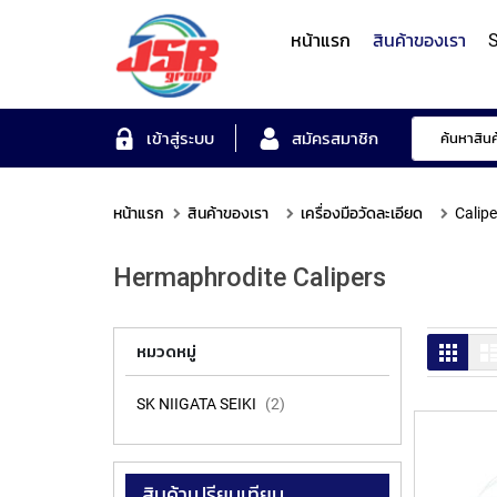
หน้าแรก
สินค้าของเรา
S
Form Measuring Syst
เข้าสู่ระบบ
สมัครสมาชิก
หน้าแรก
สินค้าของเรา
เครื่องมือวัดละเอียด
Calipe
Roundness/Cylindricit
scope
Varifocal
Illuminated
Objectives
Roughness/Contour M
Hermaphrodite Calipers
Lens
Magnifier
System
MITUTOYO
TOYO
MITUTOYO
OTSUKA
MITUTOYO
ตาราง
หมวดหมู่
SK NIIGATA SEIKI
2
สินค้าเปรียบเทียบ