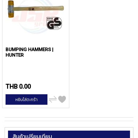
ง
น้
โ
ล
ห
ะ
สิ
น
BUMPING HAMMERS |
ค้
HUNTER
า
แ
น
ะ
THB 0.00
นำ
เพิ่ม
หยิบใส่ตะกร้า
T
ไป
เปรียบ
A
เทียบ
P
S
P
สินค้าเปรียบเทียบ
I