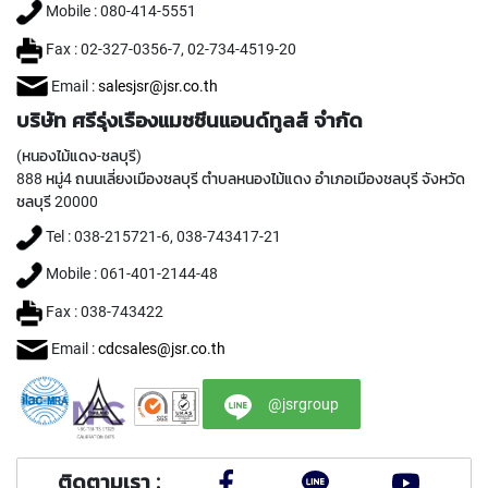
T
Mobile : 080-414-5551
E
D
Fax : 02-327-0356-7, 02-734-4519-20
T
A
Email :
salesjsr@jsr.co.th
P
บริษัท ศรีรุ่งเรืองแมชชีนแอนด์ทูลส์ จำกัด
S
(
(หนองไม้แดง-ชลบุรี)
F
888 หมู่4 ถนนเลี่ยงเมืองชลบุรี ตำบลหนองไม้แดง อำเภอเมืองชลบุรี จังหวัด
O
ชลบุรี 20000
R
T
Tel : 038-215721-6, 038-743417-21
H
R
Mobile : 061-401-2144-48
O
Fax : 038-743422
U
G
Email :
cdcsales@jsr.co.th
H
H
O
@jsrgroup
L
E
)
ติดตามเรา :