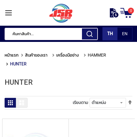
ข้าม
0
ไป
หน้า
ยัง
แรก
เนื้อหา
TH
EN
สินค้า
ของ
หน้าแรก
สินค้าของเรา
เครื่องมือช่าง
HAMMER
เรา
HUNTER
เ
ค
HUNTER
รื่
อ
ง
มื
ตั้
ตาราง
รายการ
เรียงตาม
อ
ค่า
กั
เร
ด
จา
แ
มา
ต่
ไป