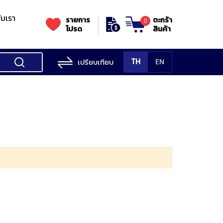
กับเรา
รายการ
ตะกร้า
0
โปรด
สินค้า
เปรียบเทียบ
TH
EN
ess Testing
nes
STANDS
Rockwell
s/Vickers
Stands
Accessori
Hardness
ess
SK
Testing
MITUTOYO
NOGA
NOGA
MIT
ng
NIIGATASEIKI
Machine
ne
MITUTOYO
TUTOYO