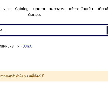
ervice
Catalog
บทความและข่าวสาร
แจ้งการโอนเงิน
เกี่ยว
ติดต่อเรา
ems
Surface
Hardn
Roughness
Machi
and
NIPPERS
FUJIYA
Contour
Micro
y/Surface
Contour
Surface
Roundness
Measuring
Vicker
easuring
Measuring
Roughness
Measuring
System
Hardn
Instrument
Instrument
Instrument
(Surface
Testi
MITUTOYO
MITUTOYO
MITUTOYO
Texture
Machi
สามารถหาสินค้าที่ตรงตามที่เลือกได้
Measuring
MI
Instrument)
MITUTOYO