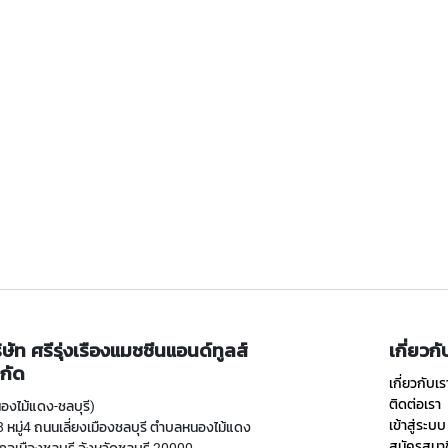
ิษัท ศรีรุ่งเรืองแมชชีนแอนด์ทูลส์
เกี่ยวก
กัด
เกี่ยวกับเร
ติดต่อเรา
องไม้แดง-ชลบุรี)
เข้าสู่ระบบ
 หมู่4 ถนนเลี่ยงเมืองชลบุรี ตำบลหนองไม้แดง
สมัครสมา
ภอเมืองชลบุรี จังหวัดชลบุรี 20000