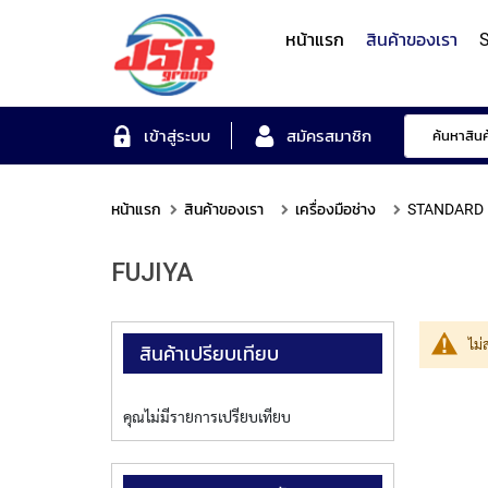
หน้าแรก
สินค้าของเรา
S
Form Measuring Syst
เข้าสู่ระบบ
สมัครสมาชิก
หน้าแรก
สินค้าของเรา
เครื่องมือช่าง
STANDARD 
Roundness/Cylindricit
scope
Varifocal
Illuminated
Objectives
Roughness/Contour M
FUJIYA
Lens
Magnifier
System
MITUTOYO
TOYO
MITUTOYO
OTSUKA
MITUTOYO
ไม่
สินค้าเปรียบเทียบ
คุณไม่มีรายการเปรียบเทียบ