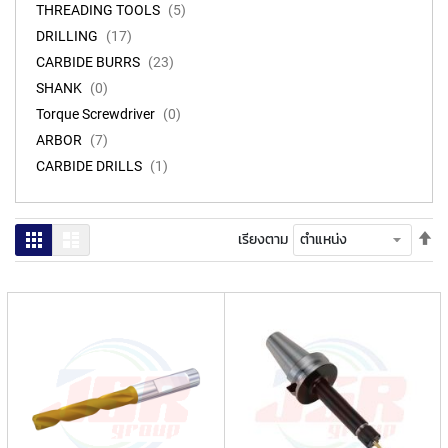
ง
THREADING TOOLS
5
โ
DRILLING
17
ล
ห
CARBIDE BURRS
23
ะ
SHANK
0
Torque Screwdriver
0
สิ
ARBOR
7
น
CARBIDE DRILLS
1
ค้
า
แ
ตั้
ตาราง
รายการ
น
เรียงตาม
ค่า
ะ
เร
นำ
จา
มา
T
ไป
A
น้
P
S
P
I