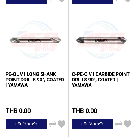
ไป
ไป
O
เปรียบ
เปรียบ
I
เทียบ
เทียบ
N
T
E
D
T
A
P
S
Y
A
PE-QL V | LONG SHANK
C-PE-Q V | CARBIDE POINT
M
POINT DRILLS 90°, COATED
DRILLS 90°, COATED |
A
| YAMAWA
YAMAWA
W
A
(
THB 0.00
THB 0.00
f
o
เพิ่ม
เพิ่ม
หยิบใส่ตะกร้า
หยิบใส่ตะกร้า
r
ไป
ไป
เปรียบ
เปรียบ
t
เทียบ
เทียบ