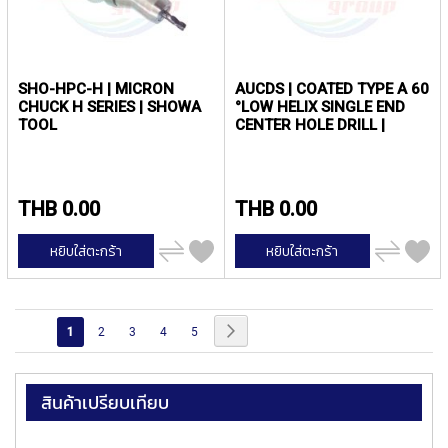
Y
A
M
A
W
SHO-HPC-H | MICRON
AUCDS | COATED TYPE A 60
A
CHUCK H SERIES | SHOWA
°LOW HELIX SINGLE END
TOOL
CENTER HOLE DRILL |
YAMAWA
C
A
R
B
THB 0.00
THB 0.00
I
D
เพิ่ม
เพิ่ม
หยิบใส่ตะกร้า
หยิบใส่ตะกร้า
E
ไป
ไป
เปรียบ
เปรียบ
T
เทียบ
เทียบ
A
P
หน้า
หน้า
ถัด
คุณ
หน้า
หน้า
หน้า
หน้า
1
2
3
4
5
S
ไป
กำลัง
Y
อ่าน
A
สินค้าเปรียบเทียบ
M
หน้า
A