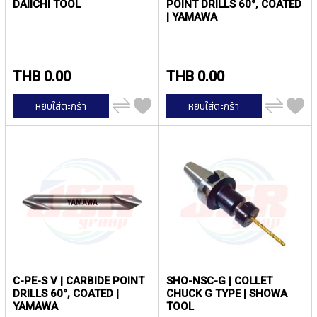
DAIICHI TOOL
POINT DRILLS 60°, COATED
Y
| YAMAWA
A
M
A
W
THB 0.00
THB 0.00
A
เพิ่ม
เพิ่ม
S
หยิบใส่ตะกร้า
หยิบใส่ตะกร้า
ไป
ไป
P
เปรียบ
เปรียบ
I
เทียบ
เทียบ
R
A
L
F
L
U
T
E
D
T
A
C-PE-S V | CARBIDE POINT
SHO-NSC-G | COLLET
P
DRILLS 60°, COATED |
CHUCK G TYPE | SHOWA
S
YAMAWA
TOOL