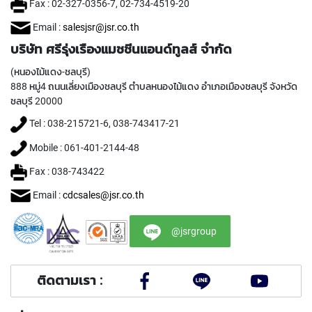
Fax : 02-327-0356-7, 02-734-4519-20
A
L
Email :
salesjsr@jsr.co.th
T
บริษัท ศรีรุ่งเรืองแมชชีนแอนด์ทูลส์ จำกัด
H
R
(หนองไม้แดง-ชลบุรี)
E
888 หมู่4 ถนนเลี่ยงเมืองชลบุรี ตำบลหนองไม้แดง อำเภอเมืองชลบุรี จังหวัด
A
ชลบุรี 20000
D
T
Tel : 038-215721-6, 038-743417-21
A
P
Mobile : 061-401-2144-48
S
S
Fax : 038-743422
I
M
Email :
cdcsales@jsr.co.th
P
L
@jsrgroup
E
I
N
S
ติดตามเรา :
P
E