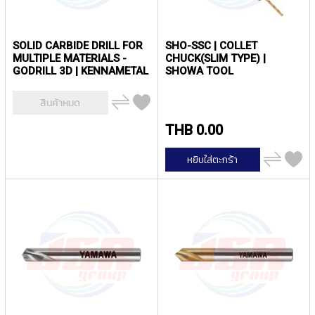
P
E
T
SOLID CARBIDE DRILL FOR
SHO-SSC | COLLET
A
MULTIPLE MATERIALS -
CHUCK(SLIM TYPE) |
P
GODRILL 3D | KENNAMETAL
SHOWA TOOL
S
เพิ่ม
Y
สินค้าหมด
ไป
A
เปรียบ
THB 0.00
เทียบ
M
A
เพิ่ม
W
หยิบใส่ตะกร้า
ไป
A
เปรียบ
เทียบ
S
P
I
R
A
L
F
L
U