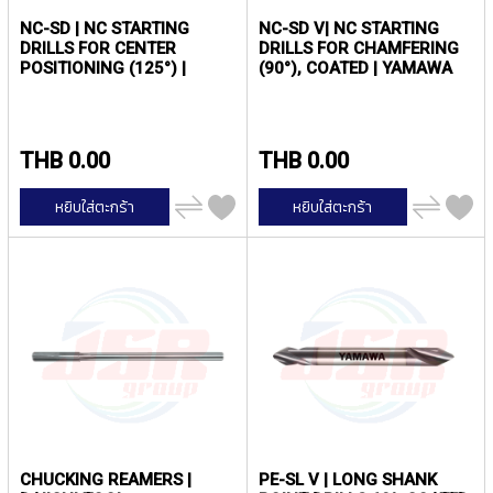
T
E
NC-SD | NC STARTING
NC-SD V| NC STARTING
D
DRILLS FOR CENTER
DRILLS FOR CHAMFERING
T
POSITIONING (125°) |
(90°), COATED | YAMAWA
A
YAMAWA
P
S
(
THB 0.00
THB 0.00
F
O
เพิ่ม
เพิ่ม
หยิบใส่ตะกร้า
หยิบใส่ตะกร้า
R
ไป
ไป
เปรียบ
เปรียบ
T
เทียบ
เทียบ
H
R
O
U
G
H
H
O
L
E
)
CHUCKING REAMERS |
PE-SL V | LONG SHANK