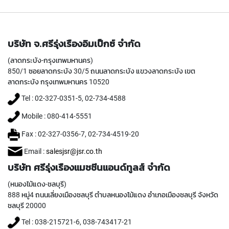
O
I
N
T
บริษัท จ.ศรีรุ่งเรืองอิมเป็กซ์ จำกัด
E
D
(ลาดกระบัง-กรุงเทพมหานคร)
T
850/1 ซอยลาดกระบัง 30/5 ถนนลาดกระบัง แขวงลาดกระบัง เขต
A
ลาดกระบัง กรุงเทพมหานคร 10520
P
S
Tel : 02-327-0351-5, 02-734-4588
Y
Mobile : 080-414-5551
A
M
Fax : 02-327-0356-7, 02-734-4519-20
A
Email :
salesjsr@jsr.co.th
W
A
บริษัท ศรีรุ่งเรืองแมชชีนแอนด์ทูลส์ จำกัด
(
(หนองไม้แดง-ชลบุรี)
f
888 หมู่4 ถนนเลี่ยงเมืองชลบุรี ตำบลหนองไม้แดง อำเภอเมืองชลบุรี จังหวัด
o
ชลบุรี 20000
r
t
Tel : 038-215721-6, 038-743417-21