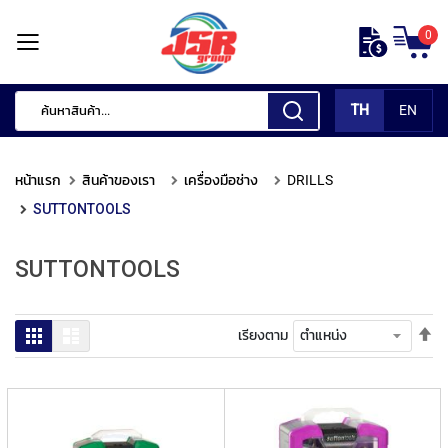
ข้าม
0
ไป
หน้า
ยัง
แรก
เนื้อหา
TH
EN
สินค้า
ของ
หน้าแรก
สินค้าของเรา
เครื่องมือช่าง
DRILLS
เรา
SUTTONTOOLS
เ
ค
SUTTONTOOLS
รื่
อ
ง
มื
ตั้
ตาราง
รายการ
เรียงตาม
อ
ค่า
กั
เร
ด
จา
แ
มา
ต่
ไป