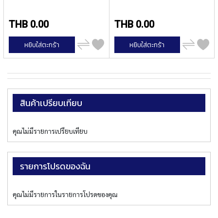
E
S
S
THB 0.00
THB 0.00
S
T
เพิ่ม
เพิ่ม
หยิบใส่ตะกร้า
หยิบใส่ตะกร้า
E
ไป
ไป
เปรียบ
เปรียบ
E
เทียบ
เทียบ
L
S
Y
สินค้าเปรียบเทียบ
A
M
A
W
คุณไม่มีรายการเปรียบเทียบ
A
S
รายการโปรดของฉัน
P
I
R
คุณไม่มีรายการในรายการโปรดของคุณ
A
L
P