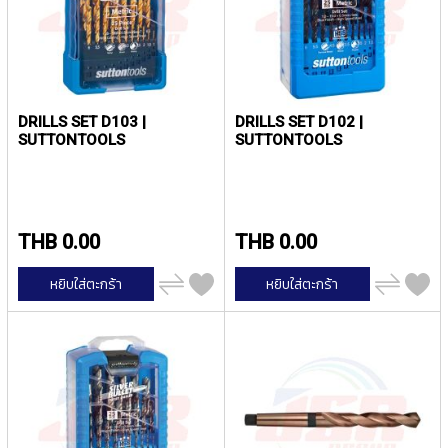
P
E
T
A
P
S
DRILLS SET D103 |
DRILLS SET D102 |
SUTTONTOOLS
SUTTONTOOLS
Y
A
M
A
W
THB 0.00
THB 0.00
A
เพิ่ม
เพิ่ม
S
หยิบใส่ตะกร้า
หยิบใส่ตะกร้า
ไป
ไป
P
เปรียบ
เปรียบ
I
เทียบ
เทียบ
R
A
L
F
L
U