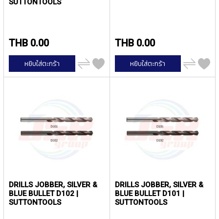
SUTTONTOOLS
I
R
A
L
THB 0.00
THB 0.00
F
L
เพิ่ม
เพิ่ม
U
หยิบใส่ตะกร้า
หยิบใส่ตะกร้า
ไป
ไป
T
เปรียบ
เปรียบ
E
เทียบ
เทียบ
D
T
A
P
S
F
O
R
S
T
A
DRILLS JOBBER, SILVER &
DRILLS JOBBER, SILVER &
I
BLUE BULLET D102 |
BLUE BULLET D101 |
N
SUTTONTOOLS
SUTTONTOOLS
L