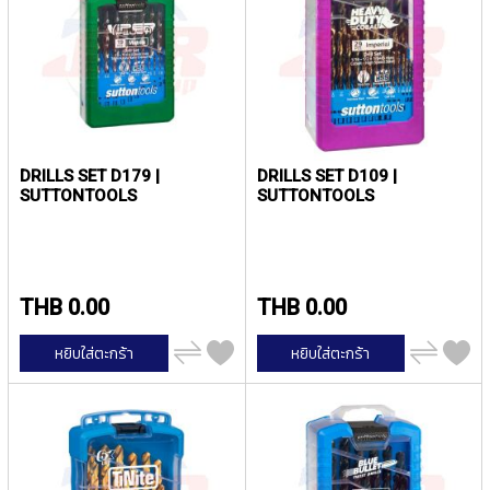
ง
น้
โ
ล
ห
ะ
สิ
น
DRILLS SET D179 |
DRILLS SET D109 |
ค้
SUTTONTOOLS
SUTTONTOOLS
า
แ
น
ะ
THB 0.00
THB 0.00
นำ
เพิ่ม
เพิ่ม
หยิบใส่ตะกร้า
หยิบใส่ตะกร้า
T
ไป
ไป
เปรียบ
เปรียบ
A
เทียบ
เทียบ
P
S
P
I