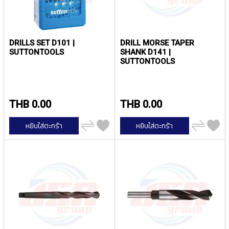
T
E
D
T
A
DRILLS SET D101 |
DRILL MORSE TAPER
P
SUTTONTOOLS
SHANK D141 |
S
SUTTONTOOLS
(
F
O
R
THB 0.00
THB 0.00
T
H
เพิ่ม
เพิ่ม
หยิบใส่ตะกร้า
หยิบใส่ตะกร้า
R
ไป
ไป
เปรียบ
เปรียบ
O
เทียบ
เทียบ
U
G
H
H
O
L
E
)