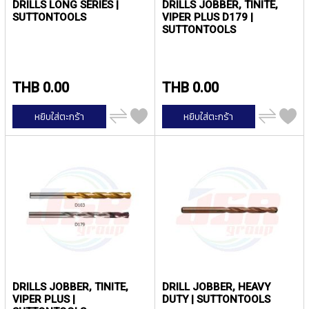
(
DRILLS LONG SERIES |
DRILLS JOBBER, TINITE,
F
SUTTONTOOLS
VIPER PLUS D179 |
O
SUTTONTOOLS
R
B
L
I
THB 0.00
THB 0.00
N
D
เพิ่ม
เพิ่ม
หยิบใส่ตะกร้า
หยิบใส่ตะกร้า
H
ไป
ไป
เปรียบ
เปรียบ
O
เทียบ
เทียบ
L
E
)
Y
A
M
A
W
A
DRILLS JOBBER, TINITE,
DRILL JOBBER, HEAVY
S
VIPER PLUS |
DUTY | SUTTONTOOLS
P