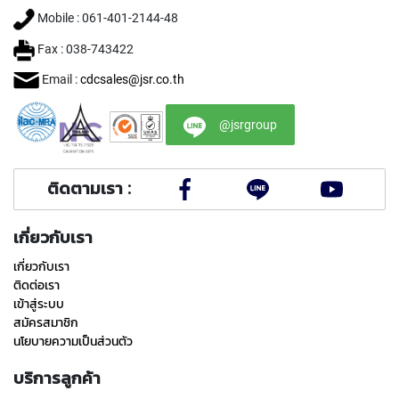
h
Mobile : 061-401-2144-48
r
o
Fax : 038-743422
u
g
Email :
cdcsales@jsr.co.th
h
h
o
@jsrgroup
l
e
)
ติดตามเรา :
S
P
เกี่ยวกับเรา
I
R
เกี่ยวกับเรา
A
ติดต่อเรา
L
เข้าสู่ระบบ
F
สมัครสมาชิก
L
U
นโยบายความเป็นส่วนตัว
T
E
บริการลูกค้า
D