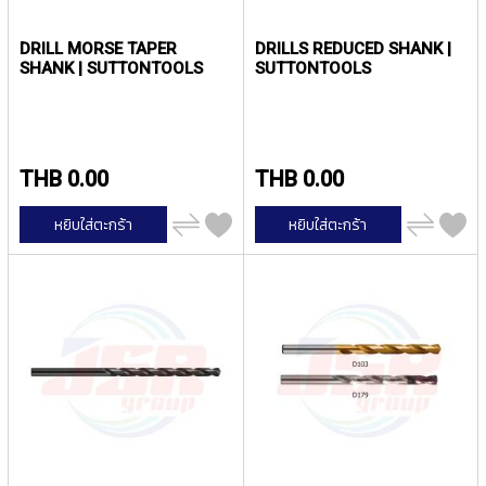
Y
A
DRILL MORSE TAPER
DRILLS REDUCED SHANK |
M
SHANK | SUTTONTOOLS
SUTTONTOOLS
A
W
A
S
THB 0.00
THB 0.00
P
I
เพิ่ม
เพิ่ม
R
หยิบใส่ตะกร้า
หยิบใส่ตะกร้า
ไป
ไป
A
เปรียบ
เปรียบ
L
เทียบ
เทียบ
F
L
U
T
E
D
T
A
P
S