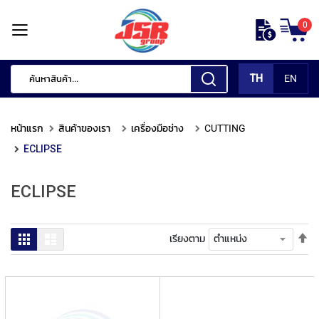
ข้าม
0
ไป
หน้า
ยัง
แรก
เนื้อหา
TH
EN
สินค้า
ของ
หน้าแรก
สินค้าของเรา
เครื่องมือช่าง
CUTTING
เรา
ECLIPSE
เ
ค
ECLIPSE
รื่
อ
ง
มื
ตั้
ตาราง
รายการ
เรียงตาม
อ
ค่า
กั
เร
ด
จา
แ
มา
ต่
ไป