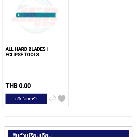
ง
น้
โ
ล
ห
ะ
สิ
น
ALL HARD BLADES |
ค้
ECLIPSE TOOLS
า
แ
น
ะ
THB 0.00
นำ
เพิ่ม
หยิบใส่ตะกร้า
T
ไป
เปรียบ
A
เทียบ
P
S
P
สินค้าเปรียบเทียบ
I