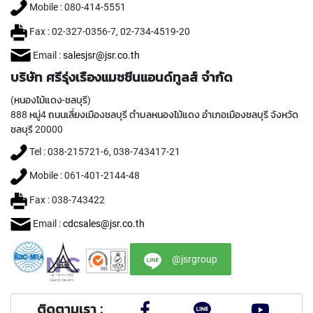
T
Mobile : 080-414-5551
E
D
Fax : 02-327-0356-7, 02-734-4519-20
T
A
Email :
salesjsr@jsr.co.th
P
บริษัท ศรีรุ่งเรืองแมชชีนแอนด์ทูลส์ จำกัด
S
(
(หนองไม้แดง-ชลบุรี)
F
888 หมู่4 ถนนเลี่ยงเมืองชลบุรี ตำบลหนองไม้แดง อำเภอเมืองชลบุรี จังหวัด
O
ชลบุรี 20000
R
T
Tel : 038-215721-6, 038-743417-21
H
R
Mobile : 061-401-2144-48
O
Fax : 038-743422
U
G
Email :
cdcsales@jsr.co.th
H
H
O
@jsrgroup
L
E
)
ติดตามเรา :