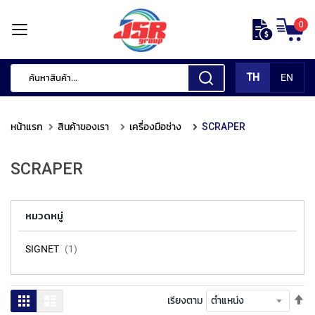
ข้าม
0
ไป
หน้า
ยัง
แรก
เนื้อหา
TH
EN
สินค้า
ของ
หน้าแรก
สินค้าของเรา
เครื่องมือช่าง
SCRAPER
เรา
เ
SCRAPER
ค
รื่
อ
หมวดหมู่
ง
มื
อ
SIGNET
1
กั
ด
แ
ตั้
ตาราง
รายการ
เรียงตาม
ต่
ค่า