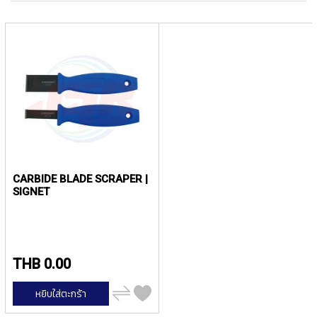
ง
เร
โ
จา
ล
มา
ห
ไป
ะ
น้
สิ
น
ค้
า
แ
น
CARBIDE BLADE SCRAPER |
ะ
SIGNET
นำ
T
A
P
THB 0.00
S
เพิ่ม
หยิบใส่ตะกร้า
P
ไป
เปรียบ
I