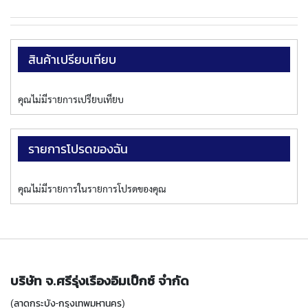
เทียบ
P
E
T
A
สินค้าเปรียบเทียบ
P
S
คุณไม่มีรายการเปรียบเทียบ
Y
A
M
A
รายการโปรดของฉัน
W
A
คุณไม่มีรายการในรายการโปรดของคุณ
S
P
I
R
A
L
F
บริษัท จ.ศรีรุ่งเรืองอิมเป็กซ์ จำกัด
L
U
(ลาดกระบัง-กรุงเทพมหานคร)