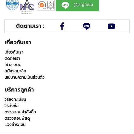
Y
@jsrgroup
A
M
A
ติดตามเรา :
W
A
เกี่ยวกับเรา
S
P
เกี่ยวกับเรา
I
ติดต่อเรา
R
เข้าสู่ระบบ
A
สมัครสมาชิก
L
นโยบายความเป็นส่วนตัว
F
L
บริการลูกค้า
U
T
วิธีลงทะเบียน
E
วิธีสั่งซื้อ
D
T
ตรวจสอบคำสั่งซื้อ
A
ตรวจสอบพัสดุ
P
แจ้งชำระเงิน
S