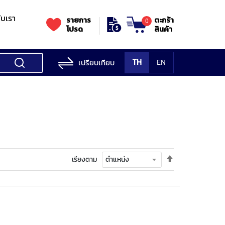
กับเรา
รายการ
ตะกร้า
0
โปรด
สินค้า
เปรียบเทียบ
TH
EN
ess Testing
nes
STANDS
Rockwell
s/Vickers
Stands
Accessori
Hardness
ess
SK
Testing
MITUTOYO
NOGA
NOGA
MIT
ng
NIIGATASEIKI
Machine
ne
ตั้ง
เรียงตาม
MITUTOYO
ค่า
TUTOYO
เรียง
จาก
มาก
ไป
น้อย