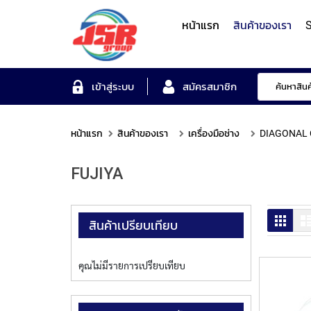
หน้าแรก
สินค้าของเรา
S
Form Measuring Syst
เข้าสู่ระบบ
สมัครสมาชิก
หน้าแรก
สินค้าของเรา
เครื่องมือช่าง
DIAGONAL 
Roundness/Cylindricit
scope
Varifocal
Illuminated
Objectives
Roughness/Contour M
FUJIYA
Lens
Magnifier
System
MITUTOYO
TOYO
MITUTOYO
OTSUKA
MITUTOYO
ตาราง
สินค้าเปรียบเทียบ
คุณไม่มีรายการเปรียบเทียบ