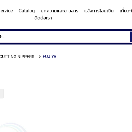
ervice
Catalog
บทความและข่าวสาร
แจ้งการโอนเงิน
เกี่ยว
ติดต่อเรา
ems
Surface
Hardn
Roughness
Machi
and
CUTTING NIPPERS
FUJIYA
Contour
Micro
y/Surface
Contour
Surface
Roundness
Measuring
Vicker
easuring
Measuring
Roughness
Measuring
System
Hardn
Instrument
Instrument
Instrument
(Surface
Testi
MITUTOYO
MITUTOYO
MITUTOYO
Texture
Machi
รายการ
Measuring
MI
Instrument)
MITUTOYO