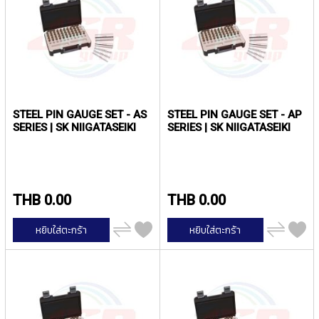
ง
น้
โ
ล
ห
ะ
สิ
น
STEEL PIN GAUGE SET - AS
STEEL PIN GAUGE SET - AP
ค้
SERIES | SK NIIGATASEIKI
SERIES | SK NIIGATASEIKI
า
แ
น
ะ
THB 0.00
THB 0.00
นำ
เพิ่ม
เพิ่ม
หยิบใส่ตะกร้า
หยิบใส่ตะกร้า
T
ไป
ไป
เปรียบ
เปรียบ
A
เทียบ
เทียบ
P
S
P
I