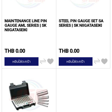
T
E
D
T
A
MAINTENANCE LINE PIN
STEEL PIN GAUGE SET SA
P
GAUGE AML SERIES | SK
SERIES | SK NIIGATASEIKI
S
NIIGATASEIKI
(
F
O
R
THB 0.00
THB 0.00
T
H
เพิ่ม
เพิ่ม
หยิบใส่ตะกร้า
หยิบใส่ตะกร้า
R
ไป
ไป
เปรียบ
เปรียบ
O
เทียบ
เทียบ
U
G
H
H
O
L
E
)