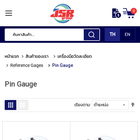
ข้าม
0
ไป
หน้า
ยัง
แรก
เนื้อหา
TH
EN
สินค้า
ของ
หน้าแรก
สินค้าของเรา
เครื่องมือวัดละเอียด
เรา
Reference Gages
Pin Gauge
เ
ค
Pin Gauge
รื่
อ
ง
มื
ตั้
ตาราง
รายการ
เรียงตาม
อ
ค่า
กั
เร
ด
จา
แ
มา
ต่
ไป