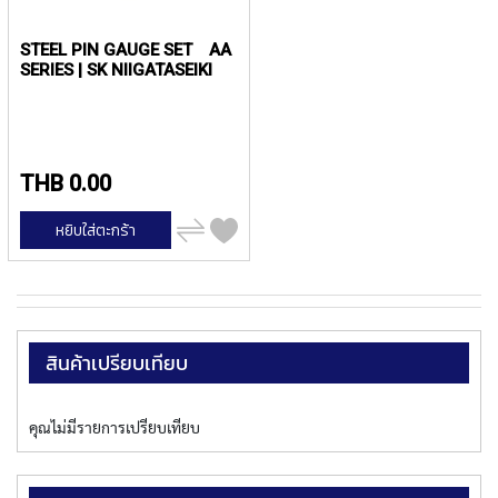
Y
A
STEEL PIN GAUGE SET AA
M
SERIES | SK NIIGATASEIKI
A
W
A
S
THB 0.00
P
I
เพิ่ม
R
หยิบใส่ตะกร้า
ไป
A
เปรียบ
L
เทียบ
F
L
U
T
สินค้าเปรียบเทียบ
E
D
T
คุณไม่มีรายการเปรียบเทียบ
A
P
S