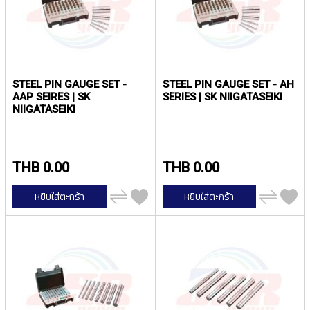
P
E
T
A
P
S
STEEL PIN GAUGE SET -
STEEL PIN GAUGE SET - AH
AAP SEIRES | SK
SERIES | SK NIIGATASEIKI
Y
NIIGATASEIKI
A
M
A
W
THB 0.00
THB 0.00
A
เพิ่ม
เพิ่ม
S
หยิบใส่ตะกร้า
หยิบใส่ตะกร้า
ไป
ไป
P
เปรียบ
เปรียบ
I
เทียบ
เทียบ
R
A
L
F
L
U