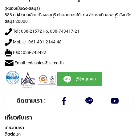
I
(หนองไม้แดง-ชลบุรี)
R
888 หมู่4 ถนนเลี่ยงเมืองชลบุรี ตำบลหนองไม้แดง อำเภอเมืองชลบุรี จังหวัด
A
L
ชลบุรี 20000
F
Tel : 038-215721-6, 038-743417-21
L
U
Mobile : 061-401-2144-48
T
E
Fax : 038-743422
D
T
Email :
cdcsales@jsr.co.th
A
P
@jsrgroup
S
F
O
R
ติดตามเรา :
S
T
A
เกี่ยวกับเรา
I
N
เกี่ยวกับเรา
L
ติดต่อเรา