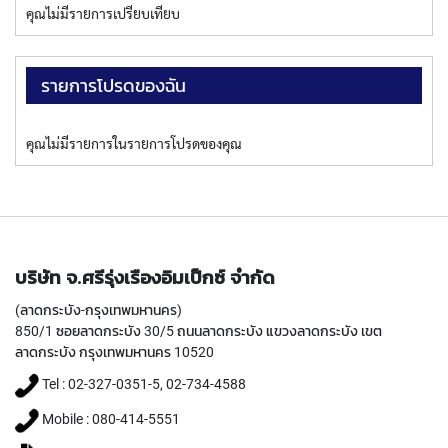
T
คุณไม่มีรายการเปรียบเทียบ
E
D
T
A
รายการโปรดของฉัน
P
S
(
คุณไม่มีรายการในรายการโปรดของคุณ
F
O
R
T
H
R
O
บริษัท จ.ศรีรุ่งเรืองอิมเป็กซ์ จำกัด
U
G
(ลาดกระบัง-กรุงเทพมหานคร)
H
850/1 ซอยลาดกระบัง 30/5 ถนนลาดกระบัง แขวงลาดกระบัง เขต
H
ลาดกระบัง กรุงเทพมหานคร 10520
O
L
Tel : 02-327-0351-5, 02-734-4588
E
Mobile : 080-414-5551
)