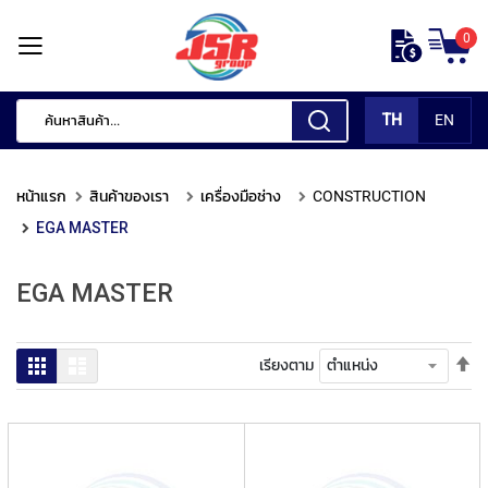
ข้าม
0
ไป
หน้า
ยัง
แรก
เนื้อหา
TH
EN
สินค้า
ของ
หน้าแรก
สินค้าของเรา
เครื่องมือช่าง
CONSTRUCTION
เรา
EGA MASTER
เ
ค
EGA MASTER
รื่
อ
ง
มื
ตั้
ตาราง
รายการ
เรียงตาม
อ
ค่า
กั
เร
ด
จา
แ
มา
ต่
ไป