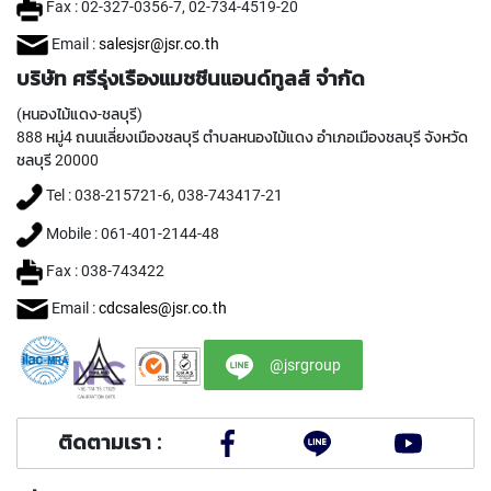
Fax : 02-327-0356-7, 02-734-4519-20
Y
A
Email :
salesjsr@jsr.co.th
M
A
บริษัท ศรีรุ่งเรืองแมชชีนแอนด์ทูลส์ จำกัด
W
(หนองไม้แดง-ชลบุรี)
A
888 หมู่4 ถนนเลี่ยงเมืองชลบุรี ตำบลหนองไม้แดง อำเภอเมืองชลบุรี จังหวัด
S
ชลบุรี 20000
P
Tel : 038-215721-6, 038-743417-21
I
R
Mobile : 061-401-2144-48
A
L
Fax : 038-743422
F
L
Email :
cdcsales@jsr.co.th
U
T
@jsrgroup
E
D
T
A
ติดตามเรา :
P
S