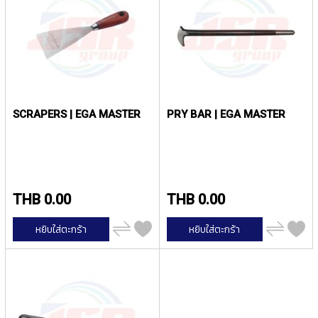
ง
น้
โ
ล
ห
ะ
สิ
น
SCRAPERS | EGA MASTER
PRY BAR | EGA MASTER
ค้
า
แ
น
ะ
THB 0.00
THB 0.00
นำ
เพิ่ม
เพิ่ม
หยิบใส่ตะกร้า
หยิบใส่ตะกร้า
T
ไป
ไป
เปรียบ
เปรียบ
A
เทียบ
เทียบ
P
S
P
I