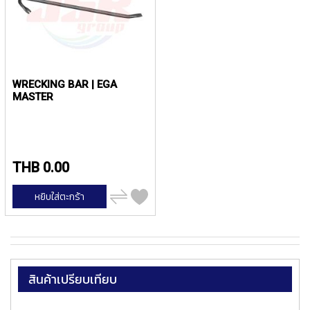
P
E
T
A
P
S
WRECKING BAR | EGA
MASTER
Y
A
M
A
W
THB 0.00
A
เพิ่ม
S
หยิบใส่ตะกร้า
ไป
P
เปรียบ
I
เทียบ
R
A
L
F
สินค้าเปรียบเทียบ
L
U