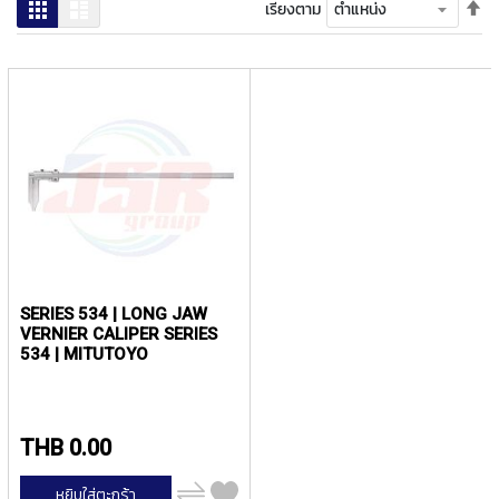
ง
ตั้
ตาราง
รายการ
เรียงตาม
โ
ค่า
ล
เร
ห
จา
ะ
มา
ไป
สิ
น้
น
ค้
า
แ
น
ะ
SERIES 534 | LONG JAW
นำ
VERNIER CALIPER SERIES
534 | MITUTOYO
T
A
P
S
THB 0.00
P
เพิ่ม
I
หยิบใส่ตะกร้า