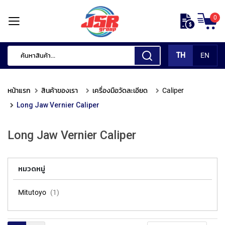
ข้าม
0
ไป
หน้า
ยัง
แรก
เนื้อหา
TH
EN
สินค้า
ของ
หน้าแรก
สินค้าของเรา
เครื่องมือวัดละเอียด
Caliper
เรา
Long Jaw Vernier Caliper
เ
ค
Long Jaw Vernier Caliper
รื่
อ
ง
มื
หมวดหมู่
อ
กั
Mitutoyo
1
ด
แ
ต่