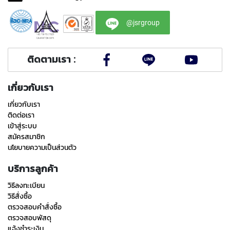
Y
A
@jsrgroup
M
A
W
A
ติดตามเรา :
S
P
เกี่ยวกับเรา
I
R
เกี่ยวกับเรา
A
ติดต่อเรา
L
เข้าสู่ระบบ
F
สมัครสมาชิก
L
นโยบายความเป็นส่วนตัว
U
T
บริการลูกค้า
E
D
วิธีลงทะเบียน
T
วิธีสั่งซื้อ
A
ตรวจสอบคำสั่งซื้อ
P
ตรวจสอบพัสดุ
S
แจ้งชำระเงิน