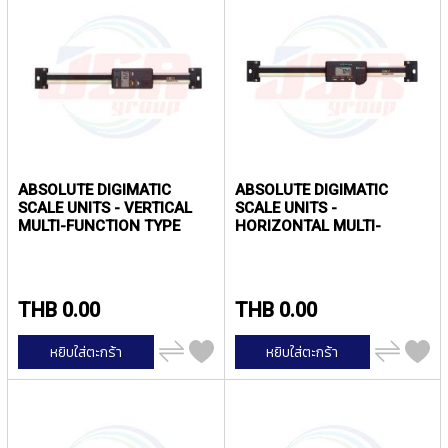
ง
ไป
โ
น้
ล
ห
ะ
สิ
น
ค้
ABSOLUTE DIGIMATIC
ABSOLUTE DIGIMATIC
า
SCALE UNITS - VERTICAL
SCALE UNITS -
แ
MULTI-FUNCTION TYPE
HORIZONTAL MULTI-
น
WITH DIAMETER DISPLAY
FUNCTION TYPE WITH
FUNCTION | MITUTOYO
DIAMETER DISPLAY
ะ
FUNCTION | MITUTOYO
นำ
THB 0.00
THB 0.00
T
A
เพิ่ม
เพิ่ม
หยิบใส่ตะกร้า
หยิบใส่ตะกร้า
ไป
ไป
P
เปรียบ
เปรียบ
S
เทียบ
เทียบ
P
I