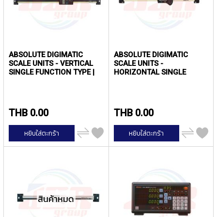
T
E
D
T
A
P
ABSOLUTE DIGIMATIC
ABSOLUTE DIGIMATIC
S
SCALE UNITS - VERTICAL
SCALE UNITS -
(
SINGLE FUNCTION TYPE |
HORIZONTAL SINGLE
F
MITUTOYO
FUNCTION TYPE |
O
MITUTOYO
R
T
THB 0.00
THB 0.00
H
R
เพิ่ม
เพิ่ม
O
หยิบใส่ตะกร้า
หยิบใส่ตะกร้า
ไป
ไป
U
เปรียบ
เปรียบ
G
เทียบ
เทียบ
H
H
O
L
E
สินค้าหมด
)