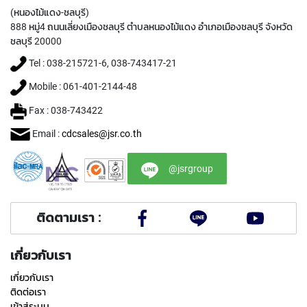
E
(หนองไม้แดง-ชลบุรี)
S
S
888 หมู่4 ถนนเลี่ยงเมืองชลบุรี ตำบลหนองไม้แดง อำเภอเมืองชลบุรี จังหวัด
S
ชลบุรี 20000
T
Tel : 038-215721-6, 038-743417-21
E
E
Mobile : 061-401-2144-48
L
S
Fax : 038-743422
Y
Email :
cdcsales@jsr.co.th
A
M
@jsrgroup
A
W
A
ติดตามเรา :
S
P
I
เกี่ยวกับเรา
R
A
เกี่ยวกับเรา
L
ติดต่อเรา
P
เข้าสู่ระบบ