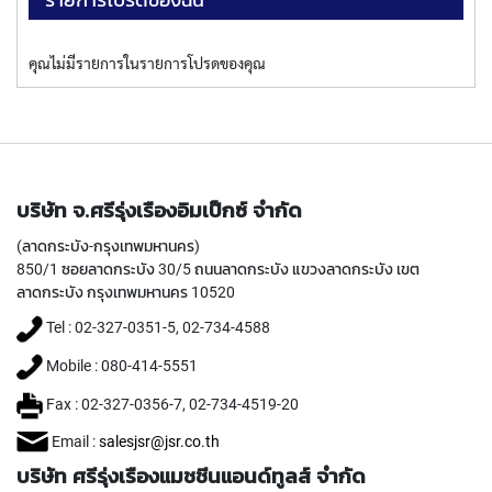
I
R
A
คุณไม่มีรายการในรายการโปรดของคุณ
L
F
L
U
T
E
D
บริษัท จ.ศรีรุ่งเรืองอิมเป็กซ์ จำกัด
T
A
(ลาดกระบัง-กรุงเทพมหานคร)
P
850/1 ซอยลาดกระบัง 30/5 ถนนลาดกระบัง แขวงลาดกระบัง เขต
S
ลาดกระบัง กรุงเทพมหานคร 10520
F
O
Tel : 02-327-0351-5, 02-734-4588
R
Mobile : 080-414-5551
S
T
Fax : 02-327-0356-7, 02-734-4519-20
A
I
Email :
salesjsr@jsr.co.th
N
L
บริษัท ศรีรุ่งเรืองแมชชีนแอนด์ทูลส์ จำกัด