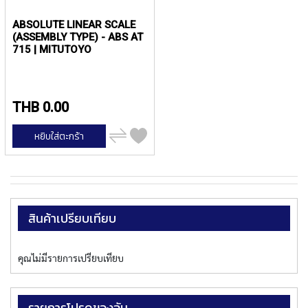
(
F
ABSOLUTE LINEAR SCALE
O
(ASSEMBLY TYPE) - ABS AT
R
715 | MITUTOYO
B
L
I
N
THB 0.00
D
H
เพิ่ม
O
หยิบใส่ตะกร้า
ไป
L
เปรียบ
E
เทียบ
)
Y
A
สินค้าเปรียบเทียบ
M
A
W
คุณไม่มีรายการเปรียบเทียบ
A
S
P
รายการโปรดของฉัน