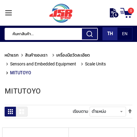
ข้าม
0
ไป
หน้า
ยัง
แรก
เนื้อหา
TH
EN
สินค้า
ของ
หน้าแรก
สินค้าของเรา
เครื่องมือวัดละเอียด
เรา
Sensors and Embedded Equipment
Scale Units
เ
MITUTOYO
ค
รื่
อ
MITUTOYO
ง
มื
อ
ตั้
ตาราง
รายการ
เรียงตาม
กั
ค่า
ด
เร
แ
จา
ต่
มา