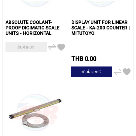
Y
A
M
A
ABSOLUTE COOLANT-
DISPLAY UNIT FOR LINEAR
W
PROOF DIGIMATIC SCALE
SCALE - KA-200 COUNTER |
A
UNITS - HORIZONTAL
MITUTOYO
SINGLE FUNCTION TYPE |
MITUTOYO
S
เพิ่ม
สินค้าหมด
ไป
P
เปรียบ
I
THB 0.00
เทียบ
R
A
เพิ่ม
หยิบใส่ตะกร้า
L
ไป
เปรียบ
F
เทียบ
L
U
T
E
D
T
A
P
S