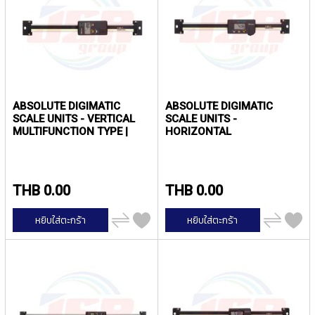
P
E
T
A
P
S
Y
ABSOLUTE DIGIMATIC
ABSOLUTE DIGIMATIC
A
SCALE UNITS - VERTICAL
SCALE UNITS -
M
MULTIFUNCTION TYPE |
HORIZONTAL
A
MITUTOYO
MULTIFUNCTION TYPE |
W
MITUTOYO
A
THB 0.00
THB 0.00
S
P
เพิ่ม
เพิ่ม
หยิบใส่ตะกร้า
หยิบใส่ตะกร้า
I
ไป
ไป
เปรียบ
เปรียบ
R
เทียบ
เทียบ
A
L
F
L
U