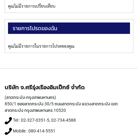
I
คุณไม่มีรายการเปรียบเทียบ
R
A
L
F
รายการโปรดของฉัน
L
U
T
คุณไม่มีรายการในรายการโปรดของคุณ
E
D
T
A
P
S
F
บริษัท จ.ศรีรุ่งเรืองอิมเป็กซ์ จำกัด
O
R
(ลาดกระบัง-กรุงเทพมหานคร)
S
850/1 ซอยลาดกระบัง 30/5 ถนนลาดกระบัง แขวงลาดกระบัง เขต
T
ลาดกระบัง กรุงเทพมหานคร 10520
A
Tel : 02-327-0351-5, 02-734-4588
I
N
Mobile : 080-414-5551
L