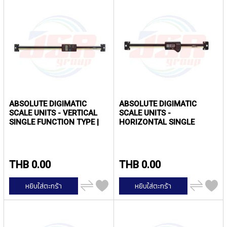
T
E
D
T
A
P
S
(
F
O
R
ABSOLUTE DIGIMATIC
ABSOLUTE DIGIMATIC
T
SCALE UNITS - VERTICAL
SCALE UNITS -
H
SINGLE FUNCTION TYPE |
HORIZONTAL SINGLE
R
MITUTOYO
FUNCTION TYPE |
O
MITUTOYO
U
G
THB 0.00
THB 0.00
H
H
เพิ่ม
เพิ่ม
O
หยิบใส่ตะกร้า
หยิบใส่ตะกร้า
ไป
ไป
L
เปรียบ
เปรียบ
E
เทียบ
เทียบ
)