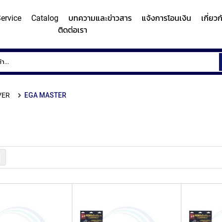
ervice
Catalog
บทความและข่าวสาร
แจ้งการโอนเงิน
เกี่ยว
ติดต่อเรา
ems
Surface
Hardn
Roughness
Machi
and
VER
EGA MASTER
Contour
Micro
y/Surface
Contour
Surface
Roundness
Measuring
Vicker
easuring
Measuring
Roughness
Measuring
System
Hardn
Instrument
Instrument
Instrument
(Surface
Testi
MITUTOYO
MITUTOYO
MITUTOYO
Texture
Machi
รายการ
Measuring
MI
Instrument)
MITUTOYO