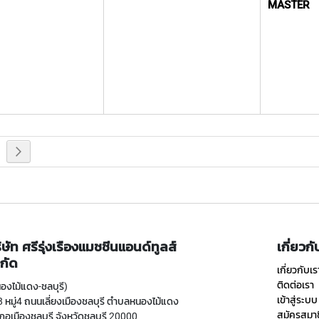
MASTER
่านหน้า
า
หน้า
ถัดไป
ิษัท ศรีรุ่งเรืองแมชชีนแอนด์ทูลส์
เกี่ยวก
กัด
เกี่ยวกับเร
ติดต่อเรา
องไม้แดง-ชลบุรี)
เข้าสู่ระบบ
 หมู่4 ถนนเลี่ยงเมืองชลบุรี ตำบลหนองไม้แดง
สมัครสมา
ภอเมืองชลบุรี จังหวัดชลบุรี 20000