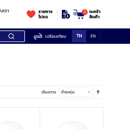
กับเรา
รายการ
ตะกร้า
0
โปรด
สินค้า
เปรียบเทียบ
TH
EN
ess Testing
nes
STANDS
Rockwell
s/Vickers
Stands
Accessori
Hardness
ess
SK
Testing
MITUTOYO
NOGA
NOGA
MIT
ng
NIIGATASEIKI
Machine
ne
ตั้ง
เรียงตาม
MITUTOYO
ค่า
TUTOYO
เรียง
จาก
มาก
ไป
น้อย