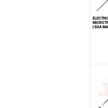
ELECTRI
MICROTR
| EGA M