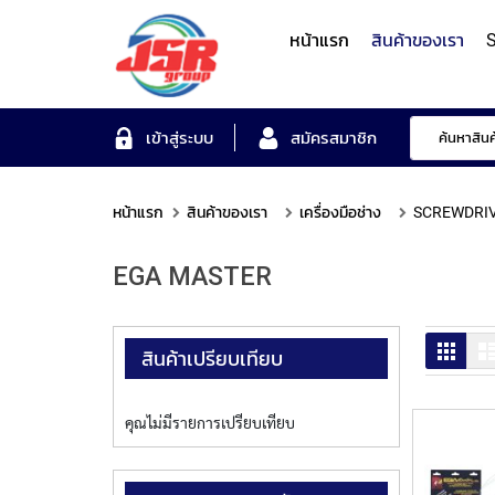
หน้าแรก
สินค้าของเรา
S
Form Measuring Syst
เข้าสู่ระบบ
สมัครสมาชิก
หน้าแรก
สินค้าของเรา
เครื่องมือช่าง
SCREWDRI
Roundness/Cylindricit
scope
Varifocal
Illuminated
Objectives
Roughness/Contour M
EGA MASTER
Lens
Magnifier
System
MITUTOYO
TOYO
MITUTOYO
OTSUKA
MITUTOYO
ตาราง
สินค้าเปรียบเทียบ
คุณไม่มีรายการเปรียบเทียบ