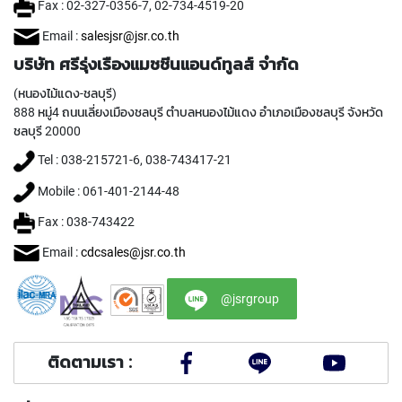
Fax : 02-327-0356-7, 02-734-4519-20
Y
A
Email :
salesjsr@jsr.co.th
M
A
บริษัท ศรีรุ่งเรืองแมชชีนแอนด์ทูลส์ จำกัด
W
(หนองไม้แดง-ชลบุรี)
A
888 หมู่4 ถนนเลี่ยงเมืองชลบุรี ตำบลหนองไม้แดง อำเภอเมืองชลบุรี จังหวัด
S
ชลบุรี 20000
P
Tel : 038-215721-6, 038-743417-21
I
R
Mobile : 061-401-2144-48
A
L
Fax : 038-743422
F
L
Email :
cdcsales@jsr.co.th
U
T
@jsrgroup
E
D
T
A
ติดตามเรา :
P
S