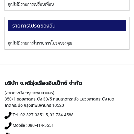
T
คุณไม่มีรายการเปรียบเทียบ
E
D
T
A
รายการโปรดของฉัน
P
S
(
คุณไม่มีรายการในรายการโปรดของคุณ
F
O
R
T
H
R
O
บริษัท จ.ศรีรุ่งเรืองอิมเป็กซ์ จำกัด
U
G
(ลาดกระบัง-กรุงเทพมหานคร)
H
850/1 ซอยลาดกระบัง 30/5 ถนนลาดกระบัง แขวงลาดกระบัง เขต
H
ลาดกระบัง กรุงเทพมหานคร 10520
O
L
Tel : 02-327-0351-5, 02-734-4588
E
Mobile : 080-414-5551
)