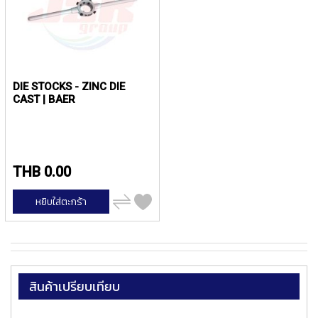
P
E
T
A
P
S
DIE STOCKS - ZINC DIE
CAST | BAER
Y
A
M
A
W
THB 0.00
A
เพิ่ม
S
หยิบใส่ตะกร้า
ไป
P
เปรียบ
I
เทียบ
R
A
L
F
สินค้าเปรียบเทียบ
L
U