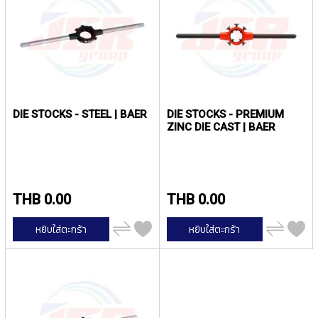
ง
น้
โ
ล
ห
ะ
สิ
น
DIE STOCKS - STEEL | BAER
DIE STOCKS - PREMIUM
ค้
ZINC DIE CAST | BAER
า
แ
น
ะ
THB 0.00
THB 0.00
นำ
เพิ่ม
เพิ่ม
หยิบใส่ตะกร้า
หยิบใส่ตะกร้า
T
ไป
ไป
เปรียบ
เปรียบ
A
เทียบ
เทียบ
P
S
P
I