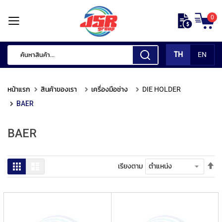
ข้าม
0
ไป
หน้า
ยัง
แรก
เนื้อหา
TH
EN
สินค้า
ของ
หน้าแรก
สินค้าของเรา
เครื่องมือช่าง
DIE HOLDER
เรา
BAER
เ
ค
BAER
รื่
อ
ง
มื
ตั้
ตาราง
รายการ
เรียงตาม
อ
ค่า
กั
เร
ด
จา
แ
มา
ต่
ไป