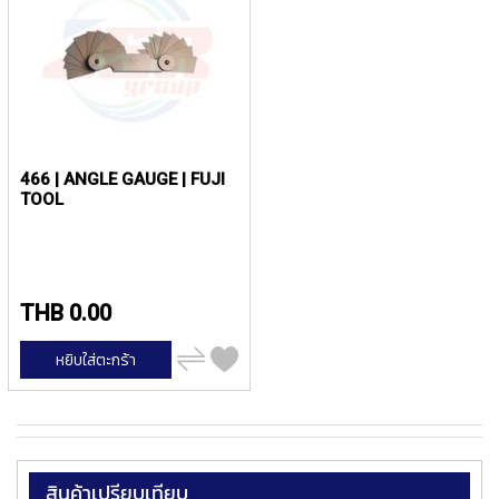
ง
น้
โ
ล
ห
ะ
สิ
น
466 | ANGLE GAUGE | FUJI
ค้
TOOL
า
แ
น
ะ
THB 0.00
นำ
เพิ่ม
หยิบใส่ตะกร้า
T
ไป
เปรียบ
A
เทียบ
P
S
P
สินค้าเปรียบเทียบ
I