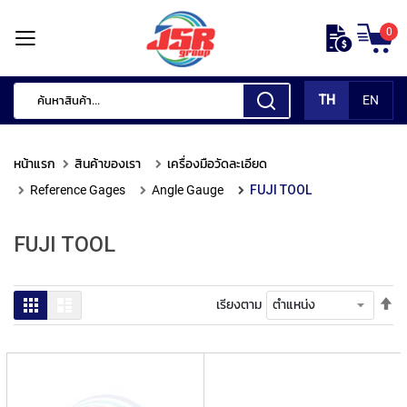
ข้าม
0
ไป
หน้า
ยัง
แรก
เนื้อหา
TH
EN
สินค้า
ของ
หน้าแรก
สินค้าของเรา
เครื่องมือวัดละเอียด
เรา
Reference Gages
Angle Gauge
FUJI TOOL
เ
ค
FUJI TOOL
รื่
อ
ง
มื
ตั้
ตาราง
รายการ
เรียงตาม
อ
ค่า
กั
เร
ด
จา
แ
มา
ต่
ไป