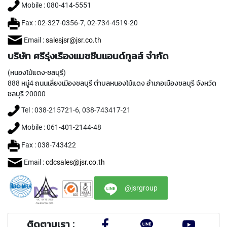
T
Mobile : 080-414-5551
E
D
Fax : 02-327-0356-7, 02-734-4519-20
T
A
Email :
salesjsr@jsr.co.th
P
บริษัท ศรีรุ่งเรืองแมชชีนแอนด์ทูลส์ จำกัด
S
(
(หนองไม้แดง-ชลบุรี)
F
888 หมู่4 ถนนเลี่ยงเมืองชลบุรี ตำบลหนองไม้แดง อำเภอเมืองชลบุรี จังหวัด
O
ชลบุรี 20000
R
T
Tel : 038-215721-6, 038-743417-21
H
R
Mobile : 061-401-2144-48
O
Fax : 038-743422
U
G
Email :
cdcsales@jsr.co.th
H
H
O
@jsrgroup
L
E
)
ติดตามเรา :