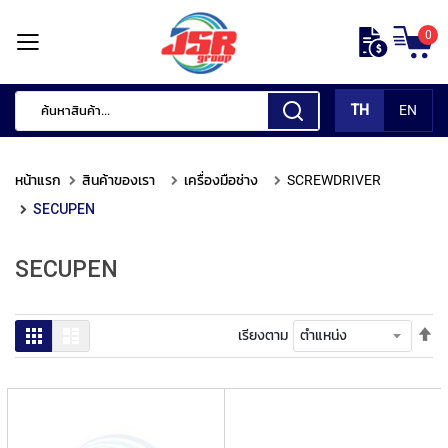
ข้าม
0
ไป
หน้า
ยัง
แรก
เนื้อหา
TH
EN
สินค้า
ของ
หน้าแรก
สินค้าของเรา
เครื่องมือช่าง
SCREWDRIVER
เรา
SECUPEN
เ
ค
SECUPEN
รื่
อ
ง
มื
ตั้
ตาราง
รายการ
เรียงตาม
อ
ค่า
กั
เร
ด
จา
แ
มา
ต่
ไป