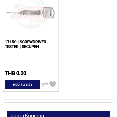
ง
น้
โ
ล
ห
ะ
สิ
น
17150 | SCREWDRIVER
ค้
TESTER | SECUPEN
า
แ
น
ะ
THB 0.00
นำ
เพิ่ม
หยิบใส่ตะกร้า
T
ไป
เปรียบ
A
เทียบ
P
S
P
สินค้าเปรียบเทียบ
I