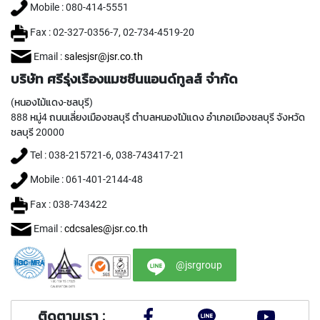
T
Mobile : 080-414-5551
E
D
Fax : 02-327-0356-7, 02-734-4519-20
T
A
Email :
salesjsr@jsr.co.th
P
บริษัท ศรีรุ่งเรืองแมชชีนแอนด์ทูลส์ จำกัด
S
(
(หนองไม้แดง-ชลบุรี)
F
888 หมู่4 ถนนเลี่ยงเมืองชลบุรี ตำบลหนองไม้แดง อำเภอเมืองชลบุรี จังหวัด
O
ชลบุรี 20000
R
T
Tel : 038-215721-6, 038-743417-21
H
R
Mobile : 061-401-2144-48
O
Fax : 038-743422
U
G
Email :
cdcsales@jsr.co.th
H
H
O
@jsrgroup
L
E
)
ติดตามเรา :