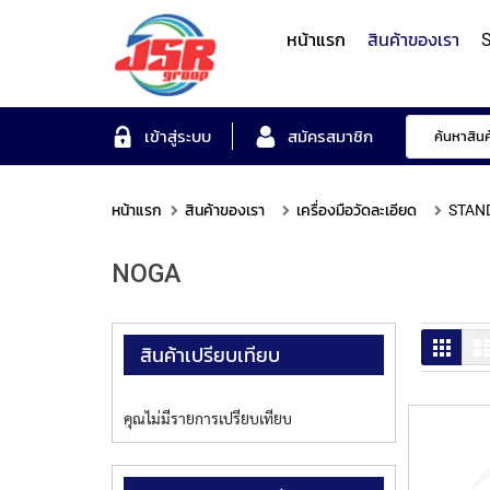
หน้าแรก
สินค้าของเรา
S
Form Measuring Syst
เข้าสู่ระบบ
สมัครสมาชิก
หน้าแรก
สินค้าของเรา
เครื่องมือวัดละเอียด
STAN
Roundness/Cylindricit
scope
Varifocal
Illuminated
Objectives
Roughness/Contour M
NOGA
Lens
Magnifier
System
MITUTOYO
TOYO
MITUTOYO
OTSUKA
MITUTOYO
ตาราง
สินค้าเปรียบเทียบ
คุณไม่มีรายการเปรียบเทียบ