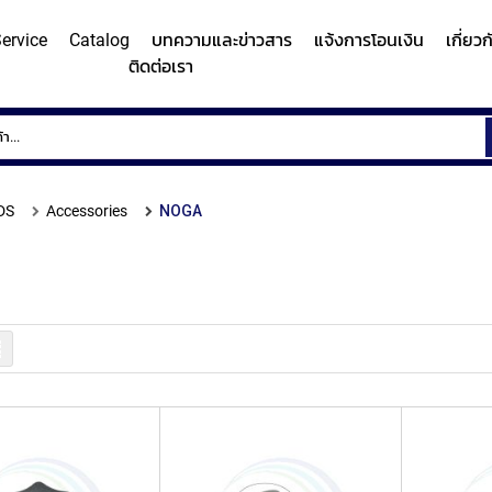
ervice
Catalog
บทความและข่าวสาร
แจ้งการโอนเงิน
เกี่ยว
ติดต่อเรา
ems
Surface
Hardn
Roughness
Machi
and
DS
Accessories
NOGA
Contour
Micro
y/Surface
Contour
Surface
Roundness
Measuring
Vicker
easuring
Measuring
Roughness
Measuring
System
Hardn
Instrument
Instrument
Instrument
(Surface
Testi
MITUTOYO
MITUTOYO
MITUTOYO
Texture
Machi
รายการ
Measuring
MI
Instrument)
MITUTOYO