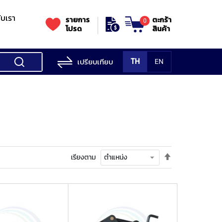
กับเรา
รายการ
ตะกร้า
0
โปรด
สินค้า
เปรียบเทียบ
TH
EN
ess Testing
nes
STANDS
Rockwell
s/Vickers
Stands
Accessori
Hardness
ess
SK
Testing
MITUTOYO
NOGA
NOGA
MIT
ng
NIIGATASEIKI
Machine
ne
ตั้ง
เรียงตาม
MITUTOYO
ค่า
TUTOYO
เรียง
จาก
มาก
ไป
น้อย