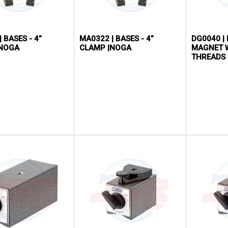
 BASES - 4”
MA0322 | BASES - 4”
DG0040 |
|NOGA
CLAMP |NOGA
MAGNET W
THREADS