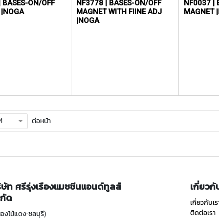
| BASES-ON/OFF
NF3778 | BASES-ON/OFF
NF0037 |
 |NOGA
MAGNET WITH FIINE ADJ
MAGNET 
|NOGA
ต่อหน้า
ิษัท ศรีรุ่งเรืองแมชชีนแอนด์ทูลส์
เกี่ยวก
กัด
เกี่ยวกับเร
ติดต่อเรา
องไม้แดง-ชลบุรี)