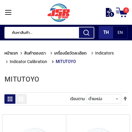
ข้าม
0
ไป
หน้า
ยัง
แรก
เนื้อหา
TH
EN
สินค้า
ของ
หน้าแรก
สินค้าของเรา
เครื่องมือวัดละเอียด
Indicators
เรา
Indicator Calibration
MITUTOYO
เ
ค
MITUTOYO
รื่
อ
ง
มื
ตั้
ตาราง
รายการ
เรียงตาม
อ
ค่า
กั
เร
ด
จา
แ
มา
ต่
ไป