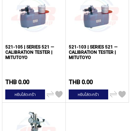
ง
น้
โ
ล
ห
ะ
สิ
น
521-105 | SERIES 521 —
521-103 | SERIES 521 —
ค้
CALIBRATION TESTER |
CALIBRATION TESTER |
า
MITUTOYO
MITUTOYO
แ
น
ะ
THB 0.00
THB 0.00
นำ
เพิ่ม
เพิ่ม
หยิบใส่ตะกร้า
หยิบใส่ตะกร้า
T
ไป
ไป
เปรียบ
เปรียบ
A
เทียบ
เทียบ
P
S
P
I