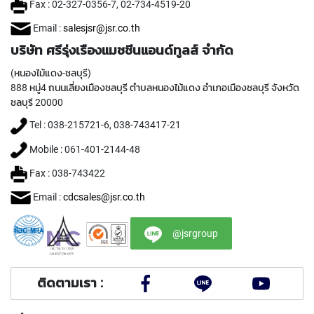
Fax : 02-327-0356-7, 02-734-4519-20
Y
A
Email :
salesjsr@jsr.co.th
M
A
บริษัท ศรีรุ่งเรืองแมชชีนแอนด์ทูลส์ จำกัด
W
(หนองไม้แดง-ชลบุรี)
A
888 หมู่4 ถนนเลี่ยงเมืองชลบุรี ตำบลหนองไม้แดง อำเภอเมืองชลบุรี จังหวัด
S
ชลบุรี 20000
P
Tel : 038-215721-6, 038-743417-21
I
R
Mobile : 061-401-2144-48
A
L
Fax : 038-743422
F
L
Email :
cdcsales@jsr.co.th
U
T
@jsrgroup
E
D
T
A
ติดตามเรา :
P
S