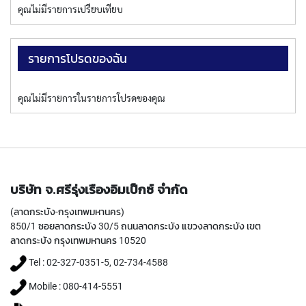
T
คุณไม่มีรายการเปรียบเทียบ
E
D
T
A
รายการโปรดของฉัน
P
S
(
คุณไม่มีรายการในรายการโปรดของคุณ
F
O
R
T
H
R
O
บริษัท จ.ศรีรุ่งเรืองอิมเป็กซ์ จำกัด
U
G
(ลาดกระบัง-กรุงเทพมหานคร)
H
850/1 ซอยลาดกระบัง 30/5 ถนนลาดกระบัง แขวงลาดกระบัง เขต
H
ลาดกระบัง กรุงเทพมหานคร 10520
O
L
Tel : 02-327-0351-5, 02-734-4588
E
Mobile : 080-414-5551
)