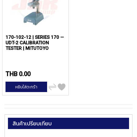
P
E
T
A
P
S
170-102-12 | SERIES 170 —
UDT-2 CALIBRATION
Y
TESTER | MITUTOYO
A
M
A
W
THB 0.00
A
เพิ่ม
S
หยิบใส่ตะกร้า
ไป
P
เปรียบ
I
เทียบ
R
A
L
F
สินค้าเปรียบเทียบ
L
U