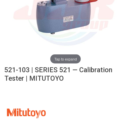
ง
โ
ล
ห
ะ
สิ
น
ค้
า
Tap to expand
แ
521-103 | SERIES 521 — Calibration
น
ะ
Tester | MITUTOYO
นำ
T
A
P
S
P
I