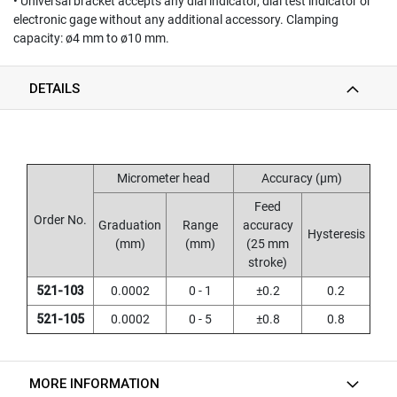
• Universal bracket accepts any dial indicator, dial test indicator or
T
E
electronic gage without any additional accessory. Clamping
D
capacity: ø4 mm to ø10 mm.
T
A
P
DETAILS
S
(
F
O
R
Micrometer head
Accuracy (µm)
T
H
Feed
Order No.
R
Graduation
Range
accuracy
Hysteresis
O
(mm)
(mm)
(25 mm
U
stroke)
G
H
521-103
0.0002
0 - 1
±0.2
0.2
H
521-105
0.0002
0 - 5
±0.8
0.8
O
L
E
)
MORE INFORMATION