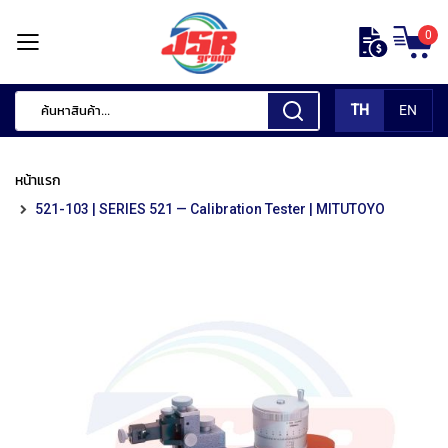
ข้าม
0
ไป
หน้า
ยัง
แรก
เนื้อหา
TH
EN
สินค้า
ของ
หน้าแรก
เรา
521-103 | SERIES 521 — Calibration Tester | MITUTOYO
เ
ค
รื่
อ
ง
มื
อ
กั
ด
แ
ต่