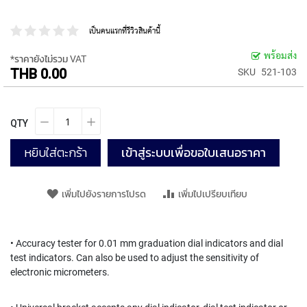
P
E
เป็นคนแรกที่รีวิวสินค้านี้
T
A
พร้อมส่ง
*ราคายังไม่รวม VAT
P
THB 0.00
SKU
521-103
S
Y
A
QTY
M
A
หยิบใส่ตะกร้า
เข้าสู่ระบบเพื่อขอใบเสนอราคา
W
A
S
เพิ่มไปยังรายการโปรด
เพิ่มไปเปรียบเทียบ
P
I
R
• Accuracy tester for 0.01 mm graduation dial indicators and dial
A
L
test indicators. Can also be used to adjust the sensitivity of
F
electronic micrometers.
L
U