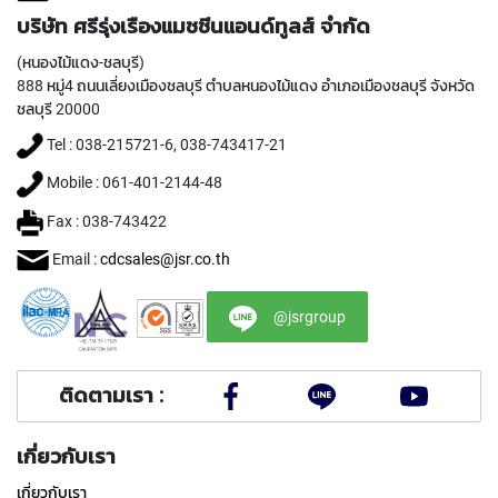
(
F
บริษัท ศรีรุ่งเรืองแมชชีนแอนด์ทูลส์ จำกัด
O
(หนองไม้แดง-ชลบุรี)
R
888 หมู่4 ถนนเลี่ยงเมืองชลบุรี ตำบลหนองไม้แดง อำเภอเมืองชลบุรี จังหวัด
B
L
ชลบุรี 20000
I
Tel : 038-215721-6, 038-743417-21
N
D
Mobile : 061-401-2144-48
H
O
Fax : 038-743422
L
E
Email :
cdcsales@jsr.co.th
)
@jsrgroup
Y
A
M
A
ติดตามเรา :
W
A
เกี่ยวกับเรา
S
P
เกี่ยวกับเรา