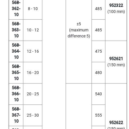
568-
I
952322
362-
8 - 10
485
R
(100 mm)
A
10
L
568-
±5
F
363-
10 - 12
(maximum
485
L
10
difference 5)
U
T
568-
E
364-
12 - 16
475
D
10
T
952621
A
(150 mm)
568-
P
365-
16 - 20
480
S
10
F
O
568-
R
366-
20 - 25
540
S
10
T
A
568-
I
367-
25 - 30
555
N
10
952622
L
(150 mm)