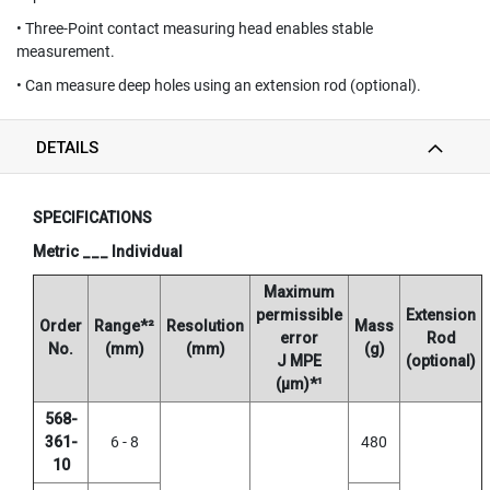
(
F
• Three-Point contact measuring head enables stable
O
measurement.
R
B
• Can measure deep holes using an extension rod (optional).
L
I
DETAILS
N
D
H
O
SPECIFICATIONS
L
E
Metric ___ Individual
)
Maximum
Y
permissible
Extension
Order
Range*²
Resolution
Mass
A
error
Rod
No.
(mm)
(mm)
(g)
M
J MPE
(optional)
A
(μm)*¹
W
A
568-
361-
6 - 8
480
S
10
P