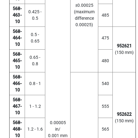
h
±0.00025
r
568-
0.425 -
(maximum
o
463-
485
u
0.5
difference
10
g
0.00025)
h
568-
0.5 -
h
464-
475
0.65
o
10
952621
l
(150 mm)
e
568-
0.65 -
)
465-
480
0.8
10
S
P
568-
I
466-
0.8 - 1
540
R
10
A
568-
L
F
467-
1 - 1.2
555
L
10
952622
U
(150 mm)
568-
0.00005
T
468-
1.2 - 1.6
in/
565
E
D
10
0.001 mm