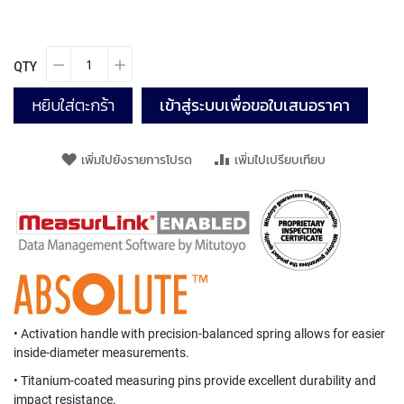
Y
A
M
A
QTY
W
A
หยิบใส่ตะกร้า
เข้าสู่ระบบเพื่อขอใบเสนอราคา
S
P
เพิ่มไปยังรายการโปรด
เพิ่มไปเปรียบเทียบ
I
R
A
L
F
L
U
T
E
D
• Activation handle with precision-balanced spring allows for easier
T
inside-diameter measurements.
A
P
• Titanium-coated measuring pins provide excellent durability and
S
impact resistance.