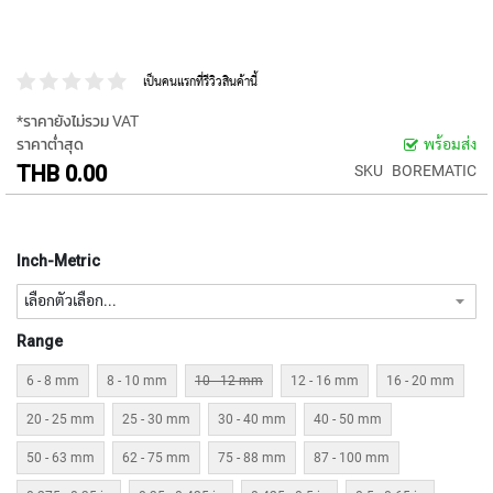
P
E
T
A
เป็นคนแรกที่รีวิวสินค้านี้
P
S
*ราคายังไม่รวม VAT
ราคาต่ำสุด
พร้อมส่ง
Y
THB 0.00
SKU
BOREMATIC
A
M
A
W
Inch-Metric
A
S
P
Range
I
R
6 - 8 mm
8 - 10 mm
10 - 12 mm
12 - 16 mm
16 - 20 mm
A
L
20 - 25 mm
25 - 30 mm
30 - 40 mm
40 - 50 mm
F
L
50 - 63 mm
62 - 75 mm
75 - 88 mm
87 - 100 mm
U