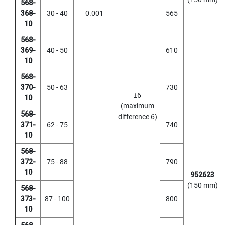
E
568-
S
368-
30 - 40
0.001
565
S
10
S
T
568-
E
369-
40 - 50
610
E
10
L
S
568-
370-
50 - 63
730
±6
Y
10
A
(maximum
568-
M
difference 6)
371-
62 - 75
740
A
W
10
A
568-
372-
75 - 88
790
S
10
P
952623
I
(150 mm)
568-
R
373-
87 - 100
800
A
10
L
P