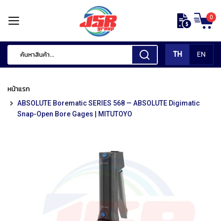
ข้าม
0
ไป
หน้า
ยัง
แรก
เนื้อหา
TH
EN
สินค้า
ของ
หน้าแรก
เรา
ABSOLUTE Borematic SERIES 568 — ABSOLUTE Digimatic
เ
Snap-Open Bore Gages | MITUTOYO
ค
รื่
อ
ง
มื
อ
กั
ด
แ
ต่