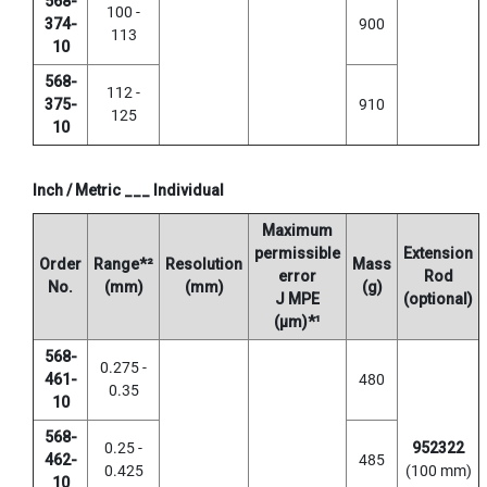
568-
O
100 -
374-
900
I
113
10
N
T
568-
112 -
E
375-
910
D
125
10
T
A
P
Inch / Metric ___ Individual
S
Maximum
Y
permissible
Extension
A
Order
Range*²
Resolution
Mass
error
Rod
M
No.
(mm)
(mm)
(g)
J MPE
(optional)
A
(μm)*¹
W
A
568-
0.275 -
461-
480
(
0.35
10
f
o
568-
r
0.25 -
952322
462-
485
t
0.425
(100 mm)
10