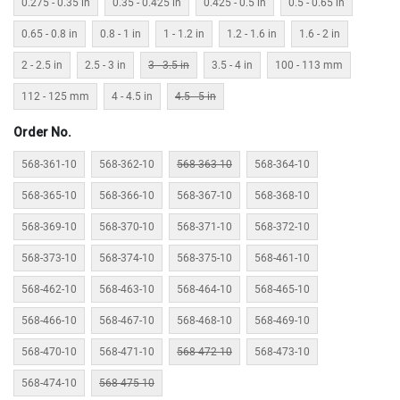
T
0.275 - 0.35 in
0.35 - 0.425 in
0.425 - 0.5 in
0.5 - 0.65 in
E
0.65 - 0.8 in
0.8 - 1 in
1 - 1.2 in
1.2 - 1.6 in
1.6 - 2 in
D
T
2 - 2.5 in
2.5 - 3 in
3 - 3.5 in
3.5 - 4 in
100 - 113 mm
A
P
112 - 125 mm
4 - 4.5 in
4.5 - 5 in
S
(
Order No.
F
O
568-361-10
568-362-10
568-363-10
568-364-10
R
T
568-365-10
568-366-10
568-367-10
568-368-10
H
R
568-369-10
568-370-10
568-371-10
568-372-10
O
U
568-373-10
568-374-10
568-375-10
568-461-10
G
568-462-10
568-463-10
568-464-10
568-465-10
H
H
568-466-10
568-467-10
568-468-10
568-469-10
O
L
568-470-10
568-471-10
568-472-10
568-473-10
E
)
568-474-10
568-475-10