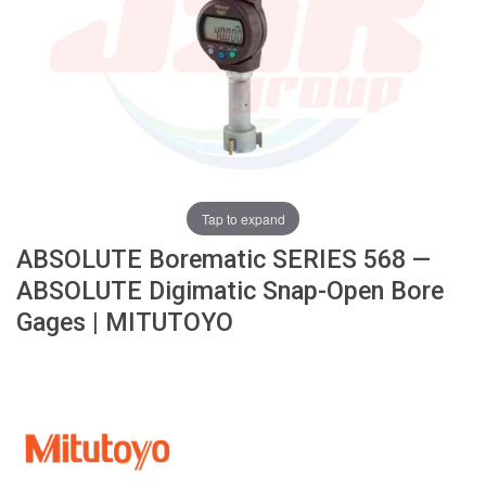
ง
โ
ล
ห
ะ
สิ
น
ค้
า
Tap to expand
แ
ABSOLUTE Borematic SERIES 568 —
น
ะ
ABSOLUTE Digimatic Snap-Open Bore
นำ
Gages | MITUTOYO
T
A
P
S
P
I