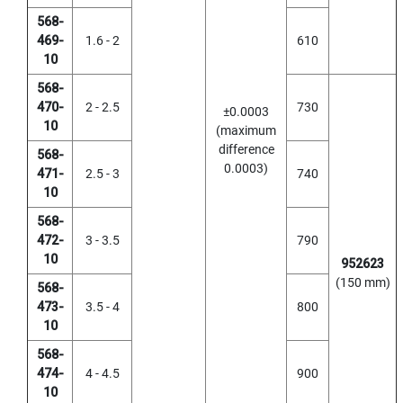
T
568-
A
469-
1.6 - 2
610
P
10
S
(
568-
F
470-
2 - 2.5
730
±0.0003
O
10
R
(maximum
G
difference
568-
E
0.0003)
471-
2.5 - 3
740
N
10
E
R
568-
A
472-
3 - 3.5
790
L
10
952623
P
(150 mm)
U
568-
R
473-
3.5 - 4
800
P
10
O
S
568-
E
474-
4 - 4.5
900
,
10