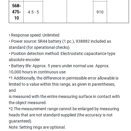
C
O
568-
A
475-
4.5 - 5
910
T
10
E
D
)
• Response speed: Unlimited
• Power source: SR44 battery (1 pc.), 938882 included as
Y
standard (for operational checks)
A
• Position detection method: Electrostatic capacitance type
M
absolute encoder
A
• Battery life: Approx. 5 years under normal use. Approx.
W
10,000 hours in continuous use.
A
*1 Additionally, the difference in permissible error allowable is
H
limited to a value within this range, as given in parentheses,
A
and
N
is measured with the entire measuring surface in contact with
D
the object measured.
T
*2 The measurement range cannot be enlarged by measuring
A
heads that are not standard-supplied (the accuracy is not
P
guaranteed).
S
Note: Setting rings are optional.