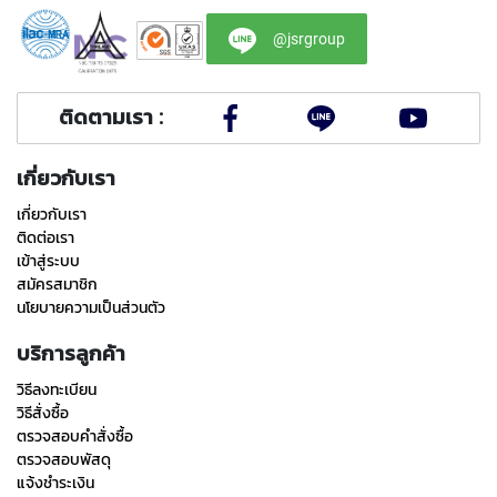
A
L
@jsrgroup
T
H
R
ติดตามเรา :
E
A
D
เกี่ยวกับเรา
T
A
เกี่ยวกับเรา
P
ติดต่อเรา
S
เข้าสู่ระบบ
S
สมัครสมาชิก
I
นโยบายความเป็นส่วนตัว
M
P
บริการลูกค้า
L
E
วิธีลงทะเบียน
I
วิธีสั่งซื้อ
N
S
ตรวจสอบคำสั่งซื้อ
P
ตรวจสอบพัสดุ
E
แจ้งชำระเงิน