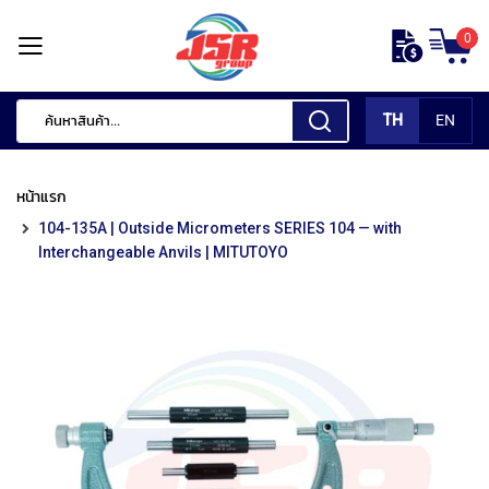
ข้าม
0
ไป
หน้า
ยัง
แรก
เนื้อหา
TH
EN
สินค้า
ของ
หน้าแรก
เรา
104-135A | Outside Micrometers SERIES 104 — with
เ
Interchangeable Anvils | MITUTOYO
ค
รื่
อ
ง
มื
อ
กั
ด
แ
ต่