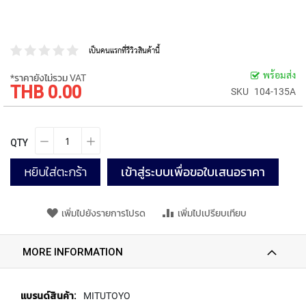
P
E
T
A
เป็นคนแรกที่รีวิวสินค้านี้
P
S
พร้อมส่ง
*ราคายังไม่รวม VAT
THB 0.00
ราคา
SKU
104-135A
Y
พิเศษ
A
M
A
QTY
W
A
หยิบใส่ตะกร้า
เข้าสู่ระบบเพื่อขอใบเสนอราคา
S
P
เพิ่มไปยังรายการโปรด
เพิ่มไปเปรียบเทียบ
I
R
A
MORE INFORMATION
L
F
L
U
ข้อมูล
MITUTOYO