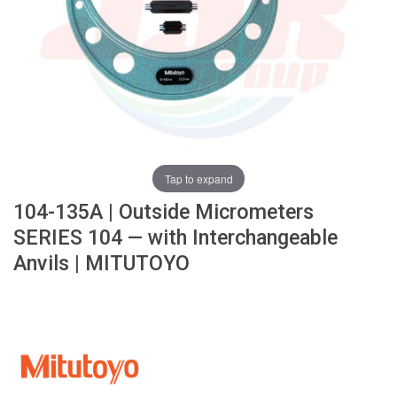
ง
โ
ล
ห
ะ
สิ
น
ค้
า
Tap to expand
แ
104-135A | Outside Micrometers
น
ะ
SERIES 104 — with Interchangeable
นำ
Anvils | MITUTOYO
T
A
P
S
P
I