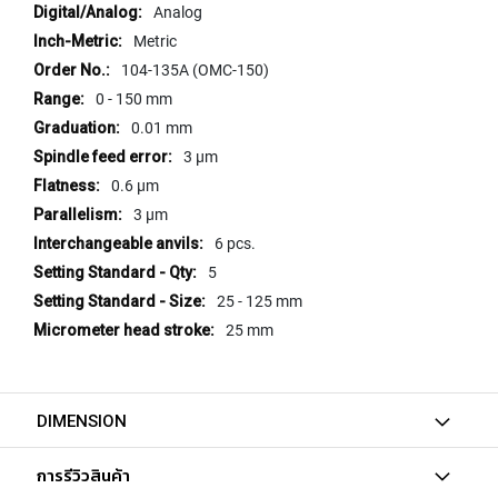
T
เพิ่ม
Analog
E
เติม
Metric
D
T
104-135A (OMC-150)
A
0 - 150 mm
P
0.01 mm
S
(
3 µm
F
0.6 µm
O
R
3 µm
T
6 pcs.
H
5
R
O
25 - 125 mm
U
25 mm
G
H
H
O
DIMENSION
L
E
)
การรีวิวสินค้า