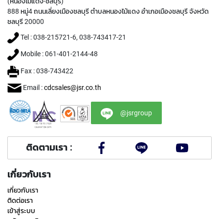
(
(หนองไม้แดง-ชลบุรี)
F
888 หมู่4 ถนนเลี่ยงเมืองชลบุรี ตำบลหนองไม้แดง อำเภอเมืองชลบุรี จังหวัด
O
ชลบุรี 20000
R
Tel : 038-215721-6, 038-743417-21
B
L
Mobile : 061-401-2144-48
I
N
Fax : 038-743422
D
H
Email :
cdcsales@jsr.co.th
O
L
E
@jsrgroup
)
Y
ติดตามเรา :
A
M
A
เกี่ยวกับเรา
W
A
เกี่ยวกับเรา
ติดต่อเรา
S
เข้าสู่ระบบ
P