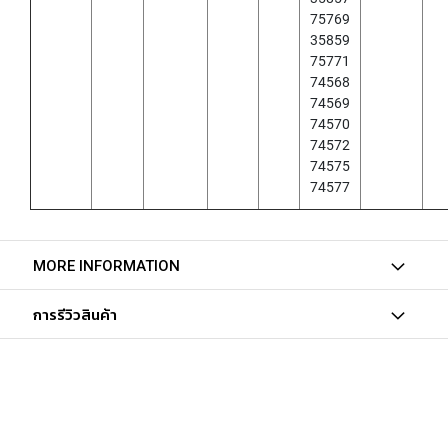
(
75769
F
O
35859
R
75771
B
74568
L
74569
I
74570
N
74572
D
74575
H
74577
O
L
E
)
MORE INFORMATION
Y
A
การรีวิวสินค้า
M
A
W
A
S
P