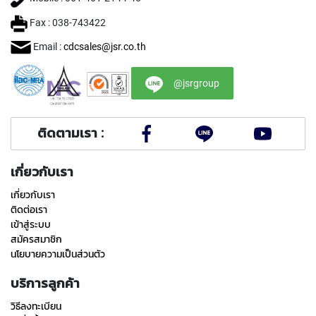
E
S
Fax : 038-743422
S
S
Email :
cdcsales@jsr.co.th
T
E
E
@jsrgroup
L
S
ติดตามเรา :
Y
A
M
เกี่ยวกับเรา
A
W
เกี่ยวกับเรา
A
ติดต่อเรา
เข้าสู่ระบบ
S
สมัครสมาชิก
P
นโยบายความเป็นส่วนตัว
I
R
บริการลูกค้า
A
L
วิธีลงทะเบียน
P