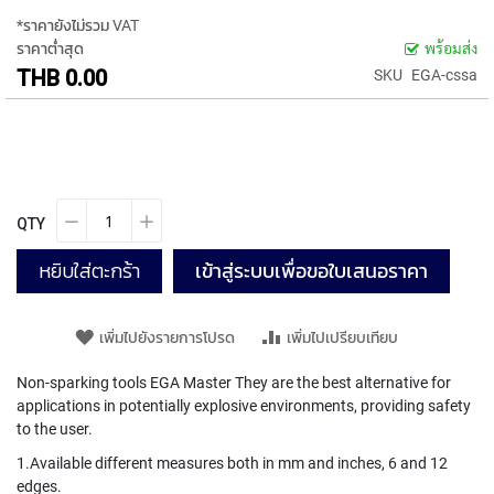
P
*ราคายังไม่รวม VAT
E
ราคาต่ำสุด
พร้อมส่ง
T
THB 0.00
SKU
EGA-cssa
A
P
S
Y
A
M
QTY
A
W
A
หยิบใส่ตะกร้า
เข้าสู่ระบบเพื่อขอใบเสนอราคา
S
P
เพิ่มไปยังรายการโปรด
เพิ่มไปเปรียบเทียบ
I
R
Non-sparking tools EGA Master They are the best alternative for
A
applications in potentially explosive environments, providing safety
L
to the user.
F
L
1.Available different measures both in mm and inches, 6 and 12
U
edges.