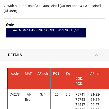
T
E
2. With a hardness of 311-408 Brinell (Cu-Be) and 241-311 Brinell
D
(Al-Bron).
T
A
P
S
NON-SPARKING SOCKET WRENCH 3/4”
(
F
O
R
T
DETAILS
H
R
O
U
code
MAT.
AFinch
PCS.
Kg
AFmm
G
COD.
H
PCS.
H
O
L
74278
Al-
3/4
20
8.5
75741
21-22-
E
Bron
75743
23-24-
)
74547
26-27-