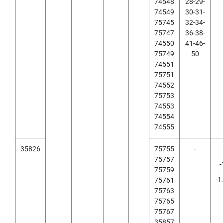
74548
28-29-
Y
74549
30-31-
A
75745
32-34-
M
75747
36-38-
A
74550
41-46-
W
A
75749
50
74551
S
75751
P
74552
I
75753
R
74553
A
74554
L
74555
F
L
U
35826
75755
-
T
75757
-
E
75759
D
-1
75761
T
75763
A
75765
P
75767
S
35857