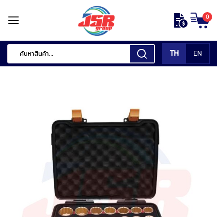
ข้าม
0
ไป
หน้า
ยัง
แรก
เนื้อหา
TH
EN
สินค้า
ของ
เรา
เ
ค
รื่
อ
ง
มื
อ
กั
ด
แ
ต่