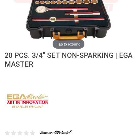
ง
โ
ล
ห
ะ
สิ
Tap to expand
น
ค้
20 PCS. 3/4” SET NON-SPARKING | EGA
า
MASTER
แ
น
ะ
นำ
T
A
P
S
P
เป็นคนแรกที่รีวิวสินค้านี้
I