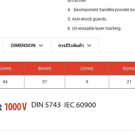
attractive.
4. bicomponent handles provide no
5. Anti-shock guards.
6. Un-erasable laser marking.
DIMENSION
การรีวิวสินค้า
A(mm)
B(mm)
C(mm)
D(mm
44
37
9
21