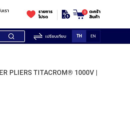
กับเรา
รายการ
ตะกร้า
0
โปรด
สินค้า
เปรียบเทียบ
TH
EN
ess Testing
nes
STANDS
Rockwell
s/Vickers
Stands
Accessori
Hardness
ER PLIERS TITACROM® 1000V |
ess
SK
Testing
MITUTOYO
NOGA
NOGA
MIT
ng
NIIGATASEIKI
Machine
ne
MITUTOYO
TUTOYO