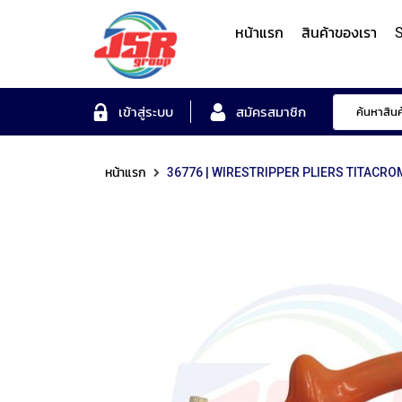
หน้าแรก
สินค้าของเรา
S
Form Measuring Syst
เข้าสู่ระบบ
สมัครสมาชิก
หน้าแรก
36776 | WIRESTRIPPER PLIERS TITACRO
Roundness/Cylindricit
scope
Varifocal
Illuminated
Objectives
Roughness/Contour M
Lens
Magnifier
System
MITUTOYO
TOYO
MITUTOYO
OTSUKA
MITUTOYO