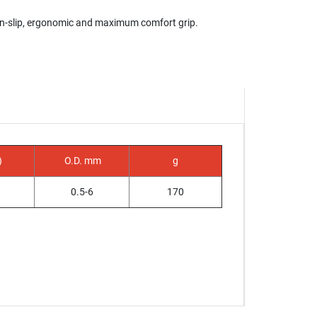
n-slip, ergonomic and maximum comfort grip.
)
O.D. mm
g
0.5-6
170