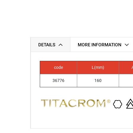
DETAILS
MORE INFORMATION
code
L(mm)
36776
160