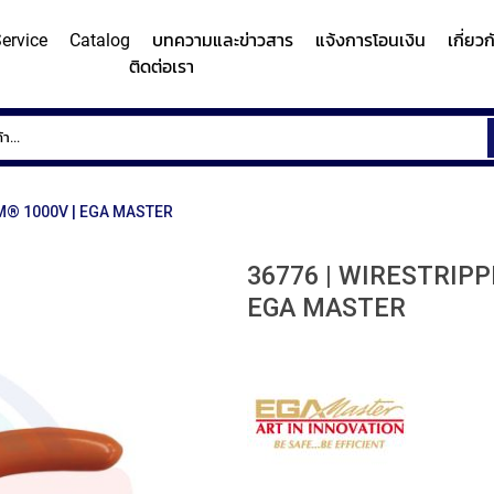
ervice
Catalog
บทความและข่าวสาร
แจ้งการโอนเงิน
เกี่ยว
ติดต่อเรา
ems
Surface
Hardn
Roughness
Machi
and
M® 1000V | EGA MASTER
Contour
Micro
y/Surface
Contour
Surface
Roundness
Measuring
Vicker
easuring
Measuring
Roughness
Measuring
36776 | WIRESTRIPP
System
Hardn
Instrument
Instrument
Instrument
EGA MASTER
(Surface
Testi
MITUTOYO
MITUTOYO
MITUTOYO
Texture
Machi
Measuring
MI
Instrument)
MITUTOYO